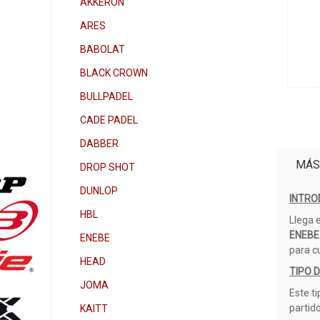
AKKERON
ARES
BABOLAT
BLACK CROWN
BULLPADEL
CADE PADEL
DABBER
MÁS
DROP SHOT
DUNLOP
INTRO
HBL
Llega 
ENEBE
ENEBE
para c
HEAD
TIPO 
JOMA
Este t
partid
KAITT