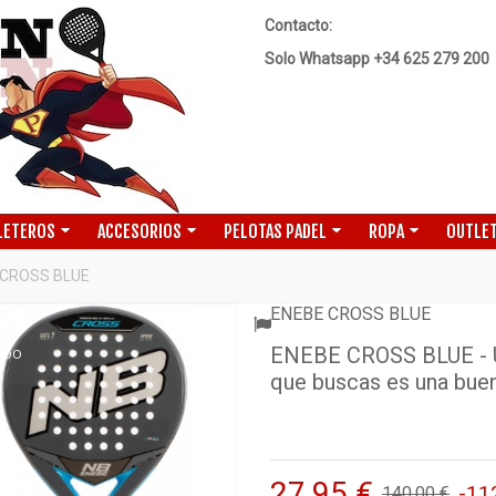
Contacto:
Solo Whatsapp +34 625 279 200
LETEROS
ACCESORIOS
PELOTAS PADEL
ROPA
OUTLET
 CROSS BLUE
ENEBE CROSS BLUE
ENEBE CROSS BLUE - U
ADO
que buscas es una buen
27,95 €
-11
140,00 €