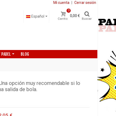
Mi cuenta
|
Cerrar sesión
0
0,00 €
Español
Carrito:
Buscar
 PADEL
BLOG
na opción muy recomendable si lo
a salida de bola.
2,05 €