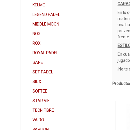
CARAC
KELME
En lo q
LEGEND PADEL
materi
MIDDLE MOON
una ba
preven
NOX
frente
ROX
ESTIL
ROYAL PADEL
En cua
jugado
SANE
¡No te
SET PADEL
SIUX
Productos
SOFTEE
STAR VIE
TECNIFIBRE
VAIRO
VARLION