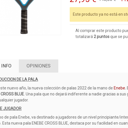
Este producto ya no está en st
Al comprar este producto pu
totalizará
2
puntos
que se pu
 INFO
OPINIONES
DUCCION DE LA PALA
este nuevo año, la nueva colección de palas 2022 de la mano de
Enebe
.
E
 CROSS BLUE
. Una pala que no dejará indiferente a nadie gracias a su
ualquier jugador.
DE JUGADOR
ipo de pala Enebe, va destinado a jugadores de un nivel principiante/int
o. Esta nueva pala ENEBE CROSS BLUE, destaca por su facilidad en cuant