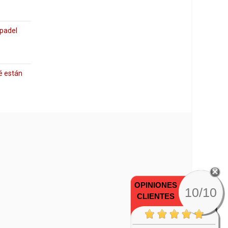
 padel
é están
OPINIONES
10/10
CLIENTES