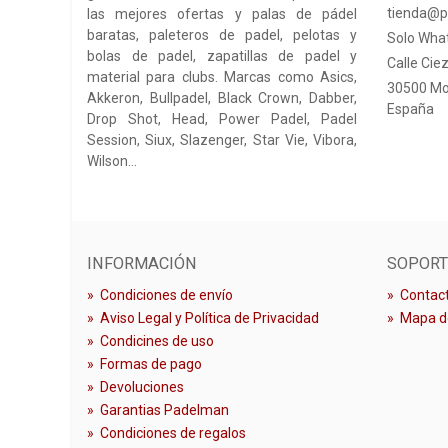
tienda@p
las mejores ofertas y palas de pádel
baratas, paleteros de padel, pelotas y
Solo Wha
bolas de padel, zapatillas de padel y
Calle Ciez
material para clubs. Marcas como Asics,
30500 Mo
Akkeron, Bullpadel, Black Crown, Dabber,
España
Drop Shot, Head, Power Padel, Padel
Session, Siux, Slazenger, Star Vie, Vibora,
Wilson…
INFORMACIÓN
SOPORT
»
Condiciones de envío
»
Contact
»
Aviso Legal y Política de Privacidad
»
Mapa de
»
Condicines de uso
»
Formas de pago
»
Devoluciones
»
Garantias Padelman
»
Condiciones de regalos