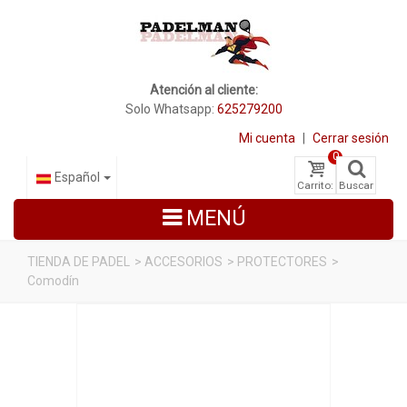
Atención al cliente:
Solo Whatsapp:
625279200
Mi cuenta
|
Cerrar sesión
0
Español
Carrito:
Buscar
MENÚ
TIENDA DE PADEL
>
ACCESORIOS
>
PROTECTORES
>
Comodín
PALAS DE PADEL
ZAPATILLAS DE PADEL
PALETEROS