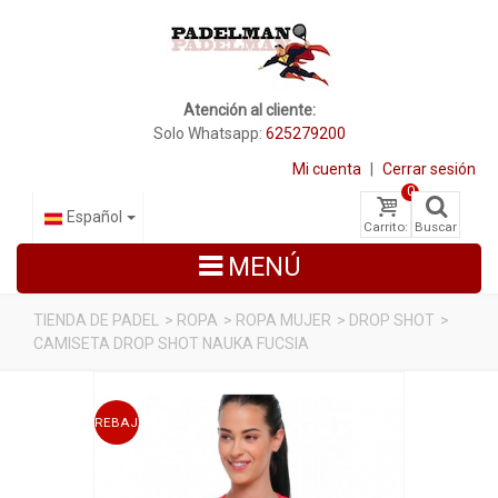
Atención al cliente:
Solo Whatsapp:
625279200
Mi cuenta
|
Cerrar sesión
0
Español
Carrito:
Buscar
MENÚ
TIENDA DE PADEL
>
ROPA
>
ROPA MUJER
>
DROP SHOT
>
CAMISETA DROP SHOT NAUKA FUCSIA
PALAS DE PADEL
ZAPATILLAS DE PADEL
REBAJADO
PALETEROS