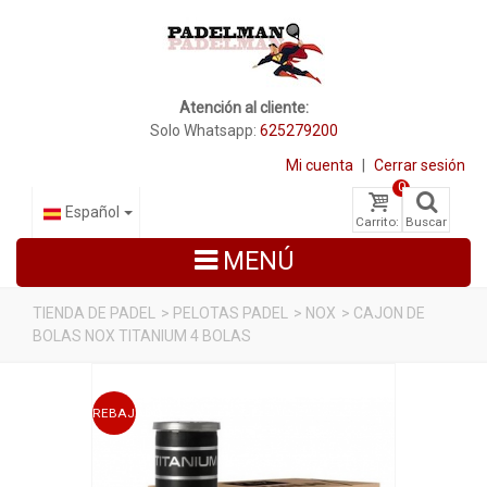
Atención al cliente:
Solo Whatsapp:
625279200
Mi cuenta
|
Cerrar sesión
0
Español
Carrito:
Buscar
MENÚ
TIENDA DE PADEL
>
PELOTAS PADEL
>
NOX
>
CAJON DE
BOLAS NOX TITANIUM 4 BOLAS
PALAS DE PADEL
ZAPATILLAS DE PADEL
REBAJADO
PALETEROS