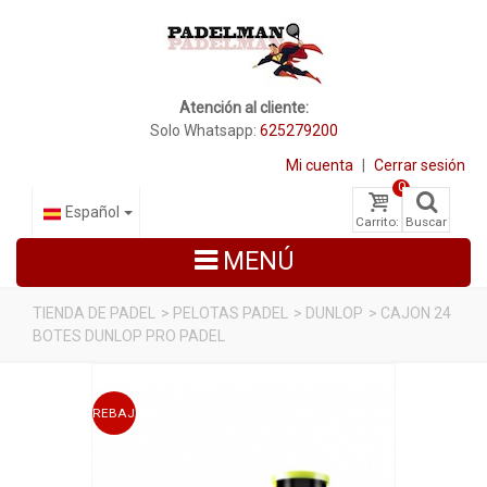
Atención al cliente:
Solo Whatsapp:
625279200
Mi cuenta
|
Cerrar sesión
0
Español
Carrito:
Buscar
MENÚ
TIENDA DE PADEL
>
PELOTAS PADEL
>
DUNLOP
>
CAJON 24
BOTES DUNLOP PRO PADEL
PALAS DE PADEL
ZAPATILLAS DE PADEL
REBAJADO
PALETEROS