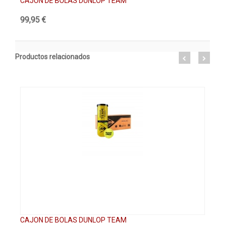
CAJON DE BOLAS DUNLOP TEAM
DU
99,95 €
4,
Productos relacionados
CAJON DE BOLAS DUNLOP TEAM
DU