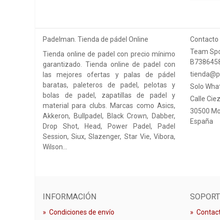
Padelman. Tienda de pádel Online
Contacto
Team Spo
Tienda online de padel con precio mínimo
B738645
garantizado. Tienda online de padel con
tienda@p
las mejores ofertas y palas de pádel
baratas, paleteros de padel, pelotas y
Solo Wha
bolas de padel, zapatillas de padel y
Calle Ciez
material para clubs. Marcas como Asics,
30500 Mo
Akkeron, Bullpadel, Black Crown, Dabber,
España
Drop Shot, Head, Power Padel, Padel
Session, Siux, Slazenger, Star Vie, Vibora,
Wilson…
INFORMACIÓN
SOPORT
»
Condiciones de envío
»
Contact