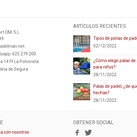
ARTÍCULOS RECIENTES
rt DM, S.L
Tipos de pistas de pad
89
02/12/2022
adelman.net
tsapp: 625 279 200
¿Cómo elegir palas de
a 14 PI La Polvorista
para niños?
lina de Segura
28/11/2022
Palas de padel, ¿de qu
hechas?
28/11/2022
E
OBTENER SOCIAL
a con nosotros