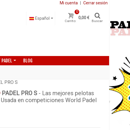
Mi cuenta
|
Cerrar sesión
0
0,00 €
Español
Carrito:
Buscar
 PADEL
BLOG
L PRO S
D
PADEL PRO S
- Las mejores pelotas
 Usada en competiciones World Padel