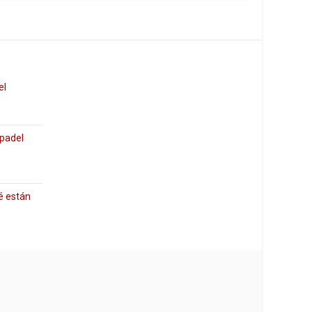
el
 padel
é están