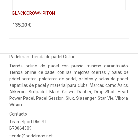
BLACK CROWN PITON
BL
135,00 €
99
Padelman. Tienda de pádel Online
Tienda online de padel con precio mínimo garantizado.
Tienda online de padel con las mejores ofertas y palas de
pádel baratas, paleteros de padel, pelotas y bolas de padel,
zapatillas de padel y material para clubs. Marcas como Asics,
Akkeron, Bullpadel, Black Crown, Dabber, Drop Shot, Head,
Power Padel, Padel Session, Siux, Slazenger, Star Vie, Vibora,
Wilson…
Contacto
Team Sport DM, S.L
B73864589
tienda@padelman.net