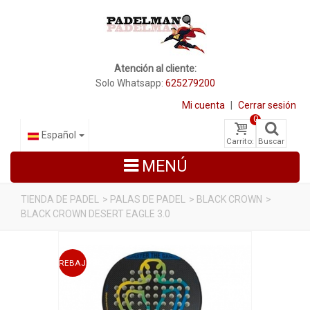
Atención al cliente:
Solo Whatsapp:
625279200
Mi cuenta
|
Cerrar sesión
0
Español
Carrito:
Buscar
MENÚ
TIENDA DE PADEL
>
PALAS DE PADEL
>
BLACK CROWN
>
BLACK CROWN DESERT EAGLE 3.0
PALAS DE PADEL
ZAPATILLAS DE PADEL
REBAJADO
PALETEROS