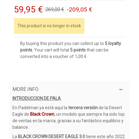
59,95 €
-209,05 €
269,00 €
This product is no longer in stock
By buying this product you can collect up to
5
loyalty
points
. Your cart will total
5
points
that can be
converted into a voucher of
1,00 €
.
MORE INFO
INTRODUCCION DE PALA
En Padelman ya está aquí la
tercera versión
de la Desert
Eagle de
Black Crown
, un modelo que siempre ha sido top
de ventas en la marca, gracias a su fantástico equilibrio y
balance.
La
BLACK CROWN DESERT EAGLE 3.0
tiene este año 2022