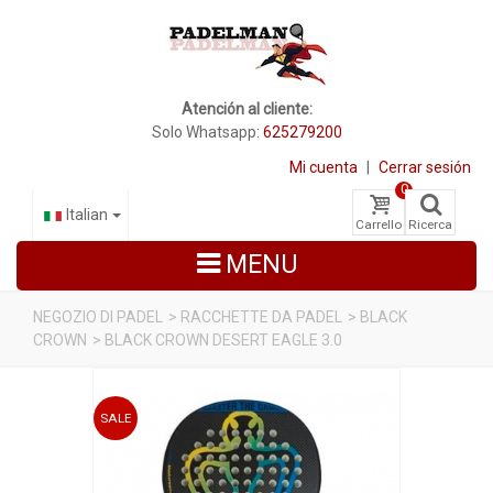
Atención al cliente:
Solo Whatsapp:
625279200
Mi cuenta
|
Cerrar sesión
0
Italian
Carrello
Ricerca
MENU
NEGOZIO DI PADEL
>
RACCHETTE DA PADEL
>
BLACK
CROWN
>
BLACK CROWN DESERT EAGLE 3.0
RACCHETTE DA PADEL
SCARPE PADEL
SALE
BORSE