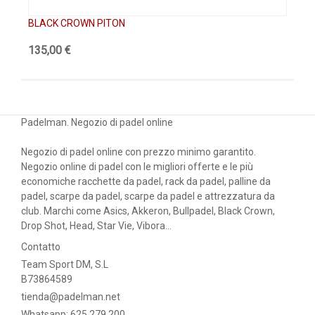
BLACK CROWN PITON
BL
135,00 €
99
Padelman. Negozio di padel online
Negozio di padel online con prezzo minimo garantito.
Negozio online di padel con le migliori offerte e le più
economiche racchette da padel, rack da padel, palline da
padel, scarpe da padel, scarpe da padel e attrezzatura da
club. Marchi come Asics, Akkeron, Bullpadel, Black Crown,
Drop Shot, Head, Star Vie, Vibora...
Contatto
Team Sport DM, S.L
B73864589
tienda@padelman.net
Whatsapp: 625 279 200