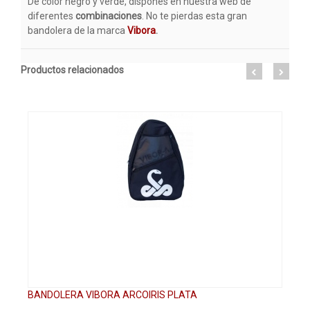
De color negro y verde, dispones en nuestra web de
diferentes
combinaciones
. No te pierdas esta gran
bandolera de la marca
Vibora
.
Productos relacionados
BANDOLERA VIBORA ARCOIRIS PLATA
BA