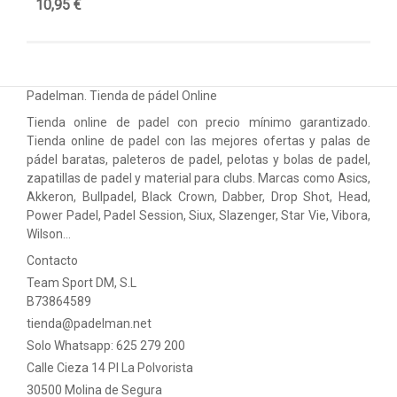
10,95 €
10
Padelman. Tienda de pádel Online
Tienda online de padel con precio mínimo garantizado.
Tienda online de padel con las mejores ofertas y palas de
pádel baratas, paleteros de padel, pelotas y bolas de padel,
zapatillas de padel y material para clubs. Marcas como Asics,
Akkeron, Bullpadel, Black Crown, Dabber, Drop Shot, Head,
Power Padel, Padel Session, Siux, Slazenger, Star Vie, Vibora,
Wilson…
Contacto
Team Sport DM, S.L
B73864589
tienda@padelman.net
Solo Whatsapp: 625 279 200
Calle Cieza 14 PI La Polvorista
30500 Molina de Segura