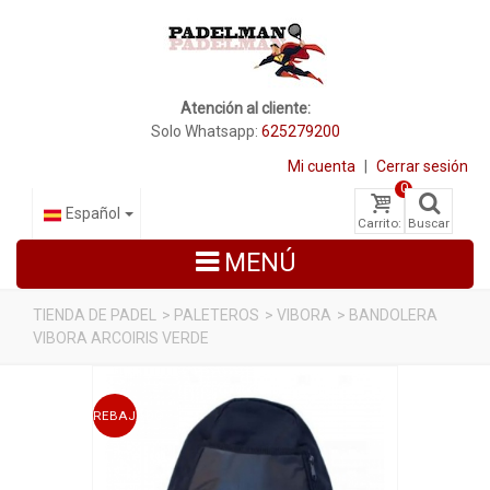
Atención al cliente:
Solo Whatsapp:
625279200
Mi cuenta
|
Cerrar sesión
0
Español
Carrito:
Buscar
MENÚ
TIENDA DE PADEL
>
PALETEROS
>
VIBORA
>
BANDOLERA
VIBORA ARCOIRIS VERDE
PALAS DE PADEL
ZAPATILLAS DE PADEL
REBAJADO
PALETEROS