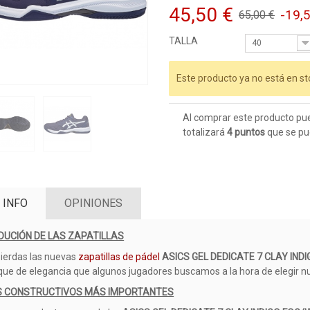
45,50 €
-19,
65,00 €
TALLA
40
Este producto ya no está en st
Al comprar este producto pu
totalizará
4
puntos
que se pu
 INFO
OPINIONES
DUCIÓN DE LAS ZAPATILLAS
pierdas las nuevas
zapatillas de pádel
ASICS GEL DEDICATE 7 CLAY IND
que de elegancia que algunos jugadores buscamos a la hora de elegir n
 CONSTRUCTIVOS MÁS IMPORTANTES