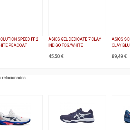
SOLUTION SPEED FF 2
ASICS GEL DEDICATE 7 CLAY
ASICS SO
HITE PEACOAT
INDIGO FOG/WHITE
CLAY BL
€
45,50 €
89,49 €
 relacionados