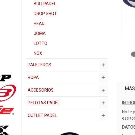
BULLPADEL
DROP SHOT
HEAD
JOMA
LOTTO
NOX
PALETEROS
ROPA
MÁS
ACCESORIOS
INTRO
PELOTAS PADEL
No te 
OUTLET PADEL
ese to
DATOS