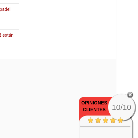
 padel
é están
OPINIONES
10/10
CLIENTES