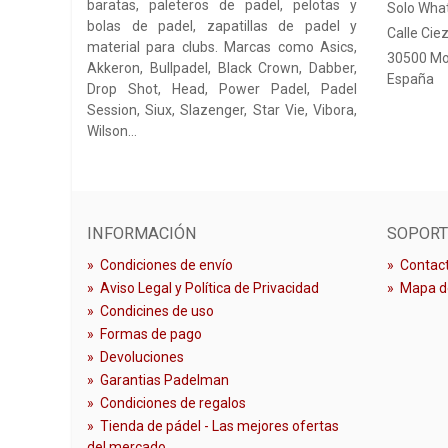
baratas, paleteros de padel, pelotas y
Solo Wha
bolas de padel, zapatillas de padel y
Calle Ciez
material para clubs. Marcas como Asics,
30500 Mo
Akkeron, Bullpadel, Black Crown, Dabber,
España
Drop Shot, Head, Power Padel, Padel
Session, Siux, Slazenger, Star Vie, Vibora,
Wilson…
INFORMACIÓN
SOPORT
»
Condiciones de envío
»
Contact
»
Aviso Legal y Política de Privacidad
»
Mapa de
»
Condicines de uso
»
Formas de pago
»
Devoluciones
»
Garantias Padelman
»
Condiciones de regalos
»
Tienda de pádel - Las mejores ofertas
del mercado