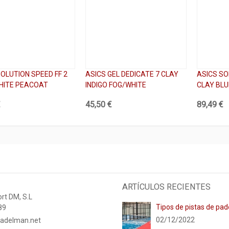
SOLUTION SPEED FF 2
ASICS GEL DEDICATE 7 CLAY
ASICS SO
HITE PEACOAT
INDIGO FOG/WHITE
CLAY BL
€
45,50 €
89,49 €
ARTÍCULOS RECIENTES
rt DM, S.L
Tipos de pistas de pad
89
02/12/2022
adelman.net