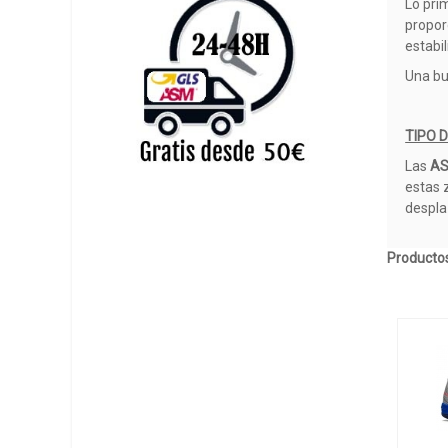
Lo pri
propor
estabi
Una bu
TIPO 
Las
AS
estas 
despla
Productos