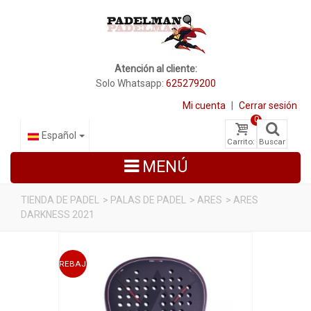
Atención al cliente:
Solo Whatsapp:
625279200
Mi cuenta
|
Cerrar sesión
0
Español
Carrito:
Buscar
MENÚ
TIENDA DE PADEL
>
PALAS DE PADEL
>
ARES
>
ARES
DARKNESS 2021
PALAS DE PADEL
ZAPATILLAS DE PADEL
REBAJADO
PALETEROS