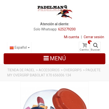
Atención al cliente:
Solo Whatsapp:
625279200
Mi cuenta
|
Cerrar sesión
0
Español
Carrito:
Buscar
MENÚ
TIENDA DE PADEL
>
ACCESORIOS
>
OVERGRIPS
>
PAQUETE
MY OVERGRIP BABOLAT X70 656006 134
PALAS DE PADEL
ZAPATILLAS DE PADEL
PALETEROS