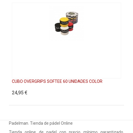
CUBO OVERGRIPS SOFTEE 60 UNIDADES COLOR
CU
24,95 €
29
Padelman. Tienda de pádel Online
Tienda online de padel con precio mínimo garantizado.