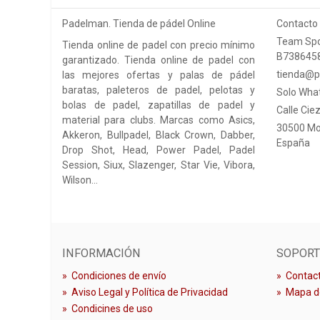
Padelman. Tienda de pádel Online
Contacto
Team Spo
Tienda online de padel con precio mínimo
B738645
garantizado. Tienda online de padel con
tienda@p
las mejores ofertas y palas de pádel
baratas, paleteros de padel, pelotas y
Solo Wha
bolas de padel, zapatillas de padel y
Calle Ciez
material para clubs. Marcas como Asics,
30500 Mo
Akkeron, Bullpadel, Black Crown, Dabber,
España
Drop Shot, Head, Power Padel, Padel
Session, Siux, Slazenger, Star Vie, Vibora,
Wilson…
INFORMACIÓN
SOPORT
»
Condiciones de envío
»
Contact
»
Aviso Legal y Política de Privacidad
»
Mapa de
»
Condicines de uso