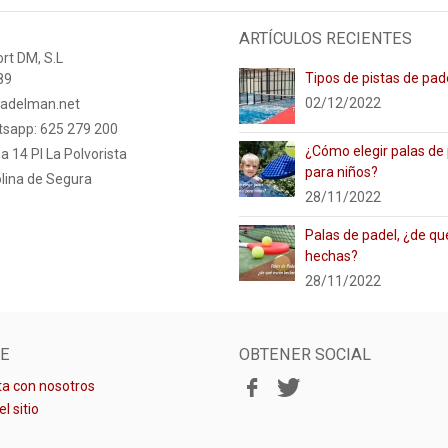
ARTÍCULOS RECIENTES
rt DM, S.L
Tipos de pistas de pad
89
02/12/2022
adelman.net
tsapp: 625 279 200
¿Cómo elegir palas de
a 14 PI La Polvorista
para niños?
lina de Segura
28/11/2022
Palas de padel, ¿de qu
hechas?
28/11/2022
E
OBTENER SOCIAL
a con nosotros
l sitio