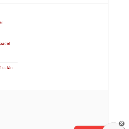
el
 padel
é están