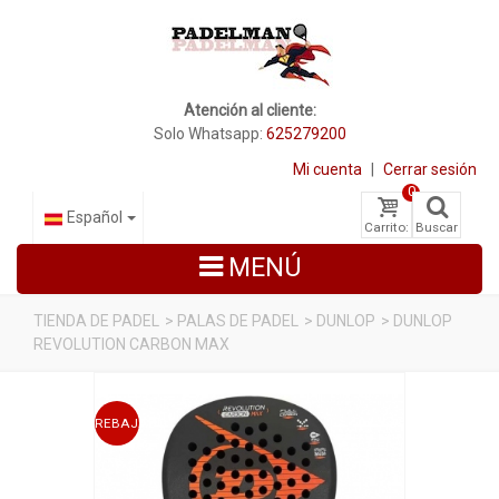
Atención al cliente:
Solo Whatsapp:
625279200
Mi cuenta
|
Cerrar sesión
0
Español
Carrito:
Buscar
MENÚ
TIENDA DE PADEL
>
PALAS DE PADEL
>
DUNLOP
>
DUNLOP
REVOLUTION CARBON MAX
PALAS DE PADEL
ZAPATILLAS DE PADEL
REBAJADO
PALETEROS