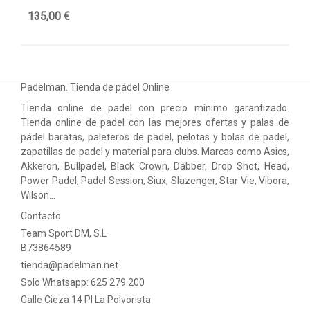
135,00 €
99
Padelman. Tienda de pádel Online
Tienda online de padel con precio mínimo garantizado.
Tienda online de padel con las mejores ofertas y palas de
pádel baratas, paleteros de padel, pelotas y bolas de padel,
zapatillas de padel y material para clubs. Marcas como Asics,
Akkeron, Bullpadel, Black Crown, Dabber, Drop Shot, Head,
Power Padel, Padel Session, Siux, Slazenger, Star Vie, Vibora,
Wilson…
Contacto
Team Sport DM, S.L
B73864589
tienda@padelman.net
Solo Whatsapp: 625 279 200
Calle Cieza 14 PI La Polvorista