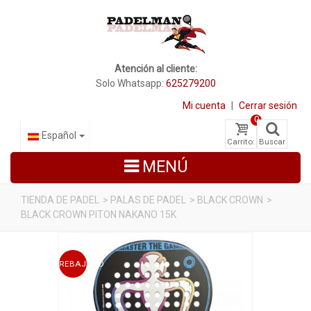
Atención al cliente:
Solo Whatsapp:
625279200
Mi cuenta
|
Cerrar sesión
0
Español
Carrito:
Buscar
MENÚ
TIENDA DE PADEL
>
PALAS DE PADEL
>
BLACK CROWN
>
BLACK CROWN PITON NAKANO 15K
PALAS DE PADEL
ZAPATILLAS DE PADEL
REBAJADO
PALETEROS