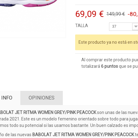
69,09 €
-80
149,99 €
TALLA
37
Este producto ya no está en st
Al comprar este producto pu
totalizará
6
puntos
que se pu
 INFO
OPINIONES
BOLAT JET RITMA WOMEN GREY/PINK PEACOCK
son unas de las nuev
ada 2021. Este es un modelo femenino orientado sobre todo para jugad
mos todo su potencial si las usamos bastante. Un buen calzado es impor
eño de las nuevas
BABOLAT JET RITMA WOMEN GREY/PINK PEACOCK
t