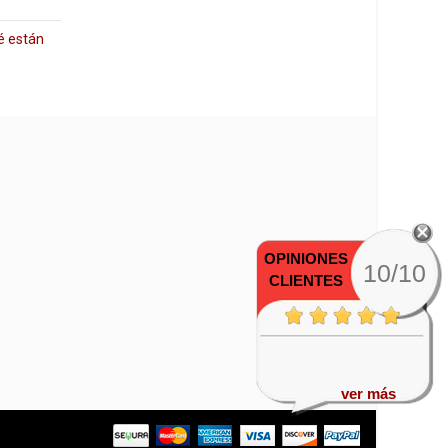
é están
OPINIONES
10/10
CLIENTES
ver más