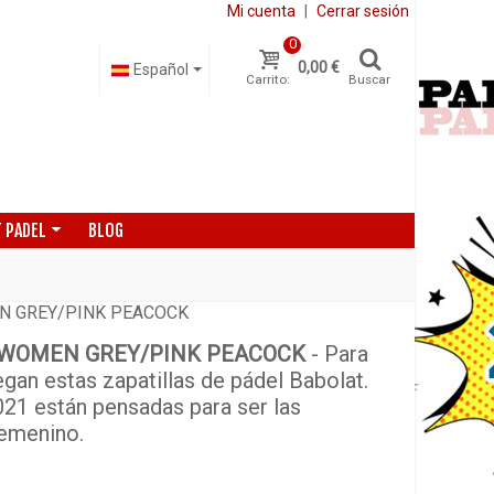
Mi cuenta
|
Cerrar sesión
0
0,00 €
Español
Carrito:
Buscar
 PADEL
BLOG
N GREY/PINK PEACOCK
 WOMEN GREY/PINK PEACOCK
- Para
gan estas zapatillas de pádel Babolat.
21 están pensadas para ser las
femenino.