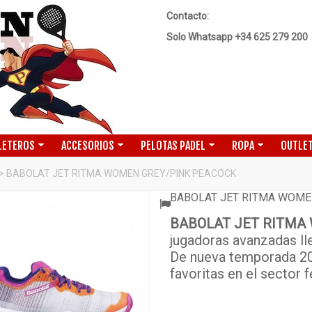
Contacto:
Solo Whatsapp +34 625 279 200
LETEROS
ACCESORIOS
PELOTAS PADEL
ROPA
OUTLET
>
BABOLAT JET RITMA WOMEN GREY/PINK PEACOCK
BABOLAT JET RITMA WOME
BABOLAT JET RITMA
ADO
jugadoras avanzadas lle
De nueva temporada 20
favoritas en el sector 