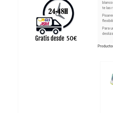
blanco 
te las
Pisare
flexibi
Para u
desliz
Productos