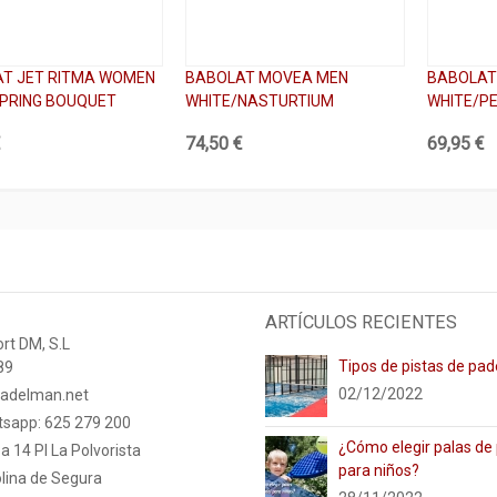
T JET RITMA WOMEN
BABOLAT MOVEA MEN
BABOLAT
PRING BOUQUET
WHITE/NASTURTIUM
WHITE/P
€
74,50 €
69,95 €
ARTÍCULOS RECIENTES
rt DM, S.L
Tipos de pistas de pad
89
02/12/2022
adelman.net
tsapp: 625 279 200
¿Cómo elegir palas de
a 14 PI La Polvorista
para niños?
lina de Segura