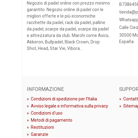
Negozio di padel online con prezzo minimo
B738645
garantito. Negozio online di padel con le
tienda@p
Destacamo
migliori offerte e le più economiche
Whatsapp
jugadores
racchette da padel, rack da padel, palline
Calle Ciez
titua com
da padel, scarpe da padel, scarpe da padel
redondo, 
30500 Mo
e attrezzatura da club. Marchi come Asics,
permitien
España
Akkeron, Bullpadel, Black Crown, Drop
Star Vie 
Shot, Head, Star Vie, Vibora...
INFORMAZIONE
SUPPO
»
Condizioni di spedizione per l’Italia
»
Contatt
»
Avviso legale e informativa sulla privacy
»
Sitema
»
Condizioni d'uso
»
Metodi di pagamento
»
Restituzioni
»
Garanzie