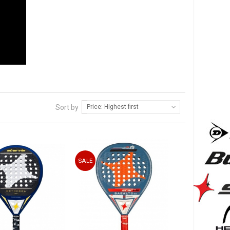
Sort by
Price: Highest first
 jugadores más destacados en los rankings
nacional e
ial en el circuito profesional
WORLD PADEL TOUR
.
amini
. Entre jugadoras de pádel, encontramos las
SALE
 una
gran inversión
en productos de calidad. Su innovación
 especial
100% fiable.
En nuestra tienda online