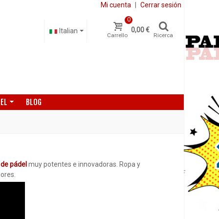
Mi cuenta
|
Cerrar sesión
0
0,00 €
Italian
Carrello
Ricerca
DEL
BLOG
 de pádel
muy potentes e innovadoras. Ropa y
ores.