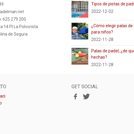
Tipos de pistas de pad
89
2022-12-02
adelman.net
s de entre todas la pala llevada por el chaqueño Franco Stupaczuk, un 
: 625 279 200
 del circuito así como para conquistar títulos oficiales del World Padel 
¿Cómo elegir palas de
a 14 PI La Polvorista
o una de las palas de pádel más completas por sus características. Ha
para niños?
que junto a su goma y amplio punto dulce consigue una potencia y contr
lina de Segura
2022-11-28
do mover la pala con soltura y rapidez en golpes defensivos o aéreos co
mantiente la línea de la temporada pasada uniendo el blanco el rojo y el 
Palas de padel, ¿de qu
hechas?
2022-11-28
RTO
GET SOCIAL
aci
p