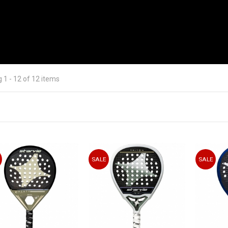
 1 - 12 of 12 items
osee red de distribución en todo el territorio nacional. Patrocina a los
onal
. Este año también está invirtiendo mucho por su gran patrocinio ofic
nte patrocina a
Matías Díaz, Mati Marina
,
Marcelo Jardim
o Luc
as Berg
SALE
SALE
Mapi y Majo Alayeto
,
Cecilia Reiter
,
Carolina Navarro
.
a es una de las más conocidas en el mercado de
pádel masculino
. Con
ales de calidad, hacen una de las más prestigiadas del mundo.
dquieres un producto de esta esta marca siempre compras un
producto
as los mejores productos al mejor precio y con una fiabilidad ejemplar.
 STAR VIE ESTA TEMPORADA 2023