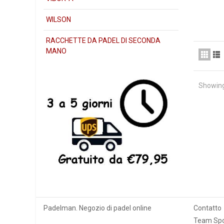
en Españ
pádel sta
WILSON
Este año 
con la pal
RACCHETTE DA PADEL DI SECONDA
a star vie
MANO
Showing
Padelman. Negozio di padel online
Contatto
Team Spo