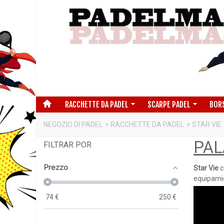
RACCHETTE DA PADEL
SCARPE PADEL
BOR
NEGOZIO DI PADEL
>
RACCHETTE DA PADEL
>
STAR VIE
PAL
FILTRAR POR
Prezzo
Star Vie
c
equipamie
74
€
250
€