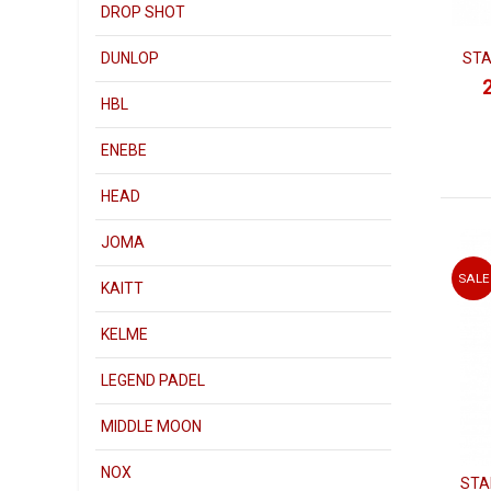
DROP SHOT
Otra nue
filas gra
STA
DUNLOP
este año 
pala de p
HBL
constanci
ENEBE
Este año
máximas p
HEAD
En este c
jugadores
JOMA
comprar l
tus neces
SALE
KAITT
En la
líne
más
cont
KELME
También 
momentos
LEGEND PADEL
Star Vie
e
palas
Sta
MIDDLE MOON
STAR 
NOX
STA
La firma 