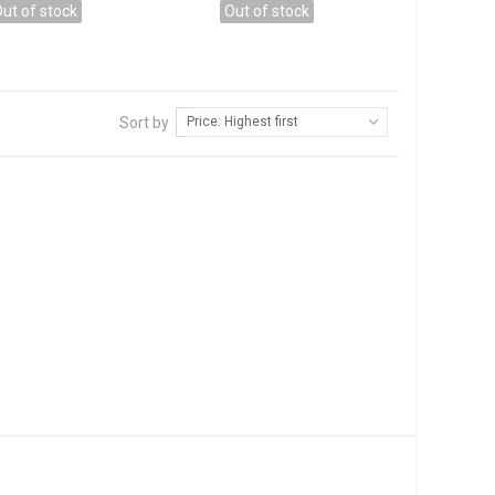
ade in Spain"
. Aunque el jugador que compra una pala de
ut of stock
Out of stock
ísimas prestaciones y una durabilidad fuera de lo normal.
adores en su equipo como es
Franco Stupaczuk
, que juega
de pádel star vie metheora.
Cristian Gutiérre
z que vuelve
res profesionales que confían en star vie.
Sort by
Price: Highest first