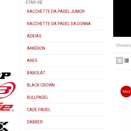
STAR VIE
RACCHETTE DA PADEL JUNIOR
RACCHETTE DA PADEL DA DONNA
ADIDAS
Showing
AKKERON
ARES
BABOLAT
Star Vie
p
internaci
BLACK CROWN
Actualme
SALE
gemelas
BULLPADEL
Esta marc
en materi
CADE PADEL
Cuando a
DABBER
encontrar
PALAS