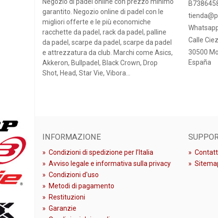
Negozio di padel online con prezzo minimo
B738645
garantito. Negozio online di padel con le
tienda@p
migliori offerte e le più economiche
Whatsapp
racchette da padel, rack da padel, palline
Calle Ciez
da padel, scarpe da padel, scarpe da padel
30500 Mo
e attrezzatura da club. Marchi come Asics,
España
Akkeron, Bullpadel, Black Crown, Drop
Shot, Head, Star Vie, Vibora...
INFORMAZIONE
SUPPO
»
Condizioni di spedizione per l’Italia
»
Contatt
»
Avviso legale e informativa sulla privacy
»
Sitema
»
Condizioni d'uso
»
Metodi di pagamento
»
Restituzioni
»
Garanzie