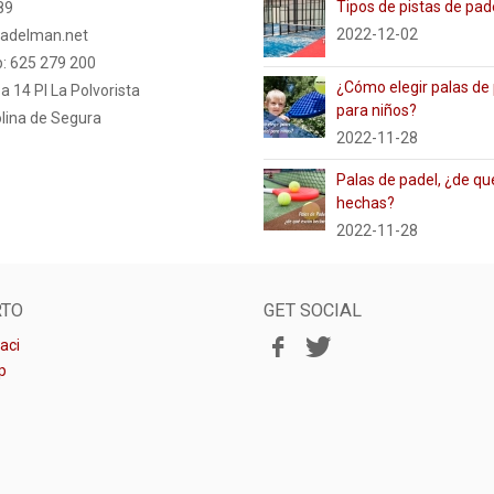
Tipos de pistas de pad
89
2022-12-02
adelman.net
: 625 279 200
¿Cómo elegir palas de
a 14 PI La Polvorista
para niños?
lina de Segura
2022-11-28
Palas de padel, ¿de qu
hechas?
2022-11-28
RTO
GET SOCIAL
aci
p