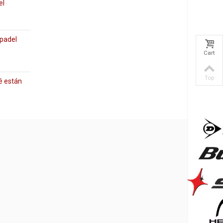
el
 padel
Cart
Top
é están