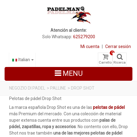
Atención al cliente:
Solo Whatsapp:
625279200
Mi cuenta
|
Cerrar sesión
0
Italian
Carrello
Ricerca
MENU
NEGOZIO DI PADEL
>
PALLINE
>
DROP SHOT
Pelotas de pádel Drop Shot
RACCHETTE DA PADEL
La marca española Drop Shot es una de las
pelotas de pádel
SCARPE PADEL
más Premium del mercado. Con una colección de material
super extensa cuenta entre sus productos con
palas de
BORSE
pádel, zapatillas, ropa y accesorios
. No contento con ello, Drop
Shot nos trae también
una de las mejores pelotas de pádel