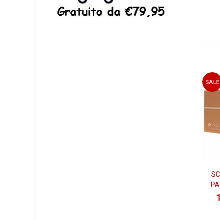
SALE
SC
PA