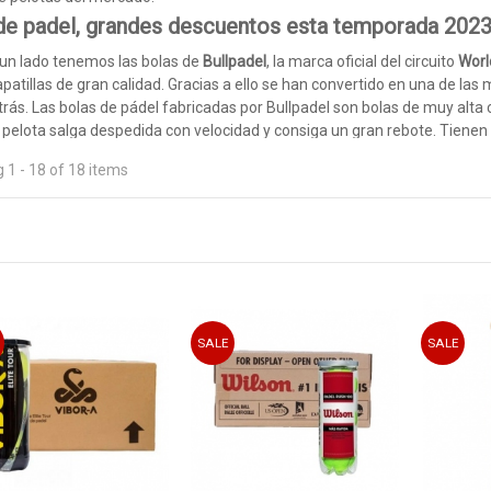
de padel, grandes descuentos esta temporada 2023
 lado tenemos las bolas de
Bullpadel
, la marca oficial del circuito
Worl
apatillas de gran calidad. Gracias a ello se han convertido en una de las
rás. Las bolas de pádel fabricadas por Bullpadel son bolas de muy alta c
a pelota salga despedida con velocidad y consiga un gran rebote. Tien
pelotas Bullpadel Gold
.
 1 - 18 of 18 items
én contamos con bolas
Slazenger
, esta marca posee la mejor relació
ios partidos de pádel al máximo rendimiento.
imo, la mejor marca del mercado que fabrica pelotas de pádel,
Head
las
Head Padel Pro
. También disponemos de las Head CS, unas pelotas d
s golpes que des. Las pelotas
Head Padel Pro S
tambien destacan dentro
los jugadores World Padel Tour en cada competición.
disponibles,
cajones de bolas
, por si queremos comprar más cantidad y
SALE
SALE
 tendremos la seguridad de tener bolas siempre disponibles y a la lar
pelotas padel cada uno, con lo que es la mejor opcion para tener pelotas
omento proporcionamos los mejores materiales, para que puedas disput
guiras golpes más limpios y cuidados.
 que
una buena presión en las bolas, nos evitará sufrir lesiones de codo.
elotas padel comprar en nuestra tienda de pádel 