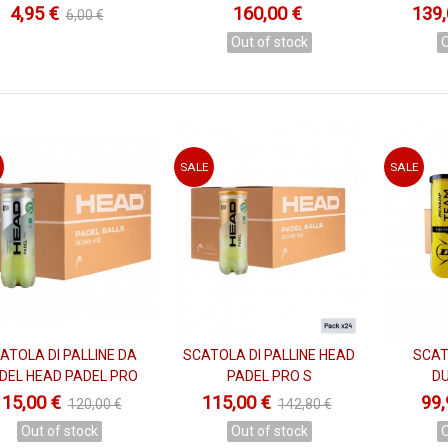
4,95 €
160,00 €
139,
6,00 €
Out of stock
O
SALE
SALE
ATOLA DI PALLINE DA
SCATOLA DI PALLINE HEAD
SCAT
View
View
DEL HEAD PADEL PRO
PADEL PRO S
D
115,00 €
115,00 €
99,
120,00 €
142,80 €
Out of stock
Out of stock
O