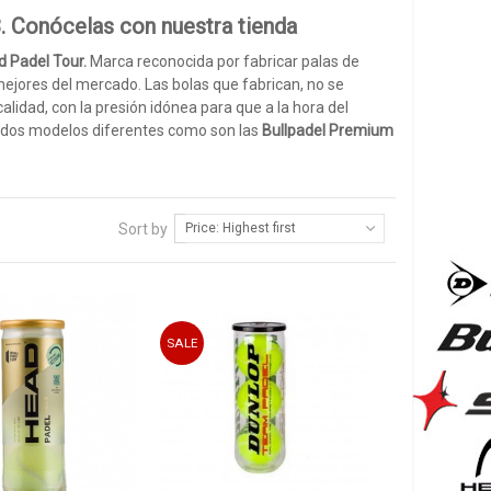
. Conócelas con nuestra tienda
d Padel Tour.
Marca reconocida por fabricar palas de
 mejores del mercado. Las bolas que fabrican, no se
alidad, con la presión idónea para que a la hora del
en dos modelos diferentes como son las
Bullpadel Premium
n calidad-precio, con pelotas de pádel de alta calidad para
Sort by
Price: Highest first
. Las
pelotas de pádel
Head son las
oficiales del WPT
, en
e pádel con gran presión, con las que disfrutaras cada
 de la firma. Actualmente, estas pelotas de pádel
son las
 ahorrarnos algo de dinero, comprando siempre un cajón
SALE
ga sale mucho más económico. Cada cajón consta de 24
 para rato.
ar tus partidos con las mejores pelotas del mercado.
esta temporada 2023?