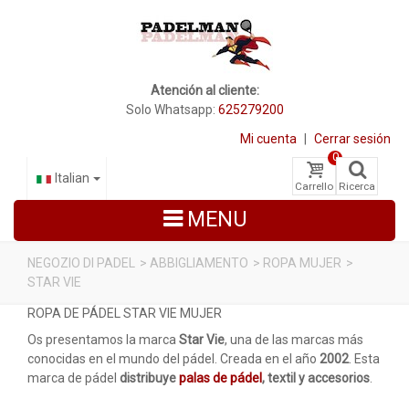
Atención al cliente:
Solo Whatsapp:
625279200
Mi cuenta
|
Cerrar sesión
0
Italian
Carrello
Ricerca
MENU
NEGOZIO DI PADEL
>
ABBIGLIAMENTO
>
ROPA MUJER
>
STAR VIE
RACCHETTE DA PADEL
ROPA DE PÁDEL STAR VIE MUJER
SCARPE PADEL
Os presentamos la marca
Star Vie
, una de las marcas más
conocidas en el mundo del pádel. Creada en el año
2002
. Esta
BORSE
marca de pádel
distribuye
palas de pádel
, textil y accesorios
.