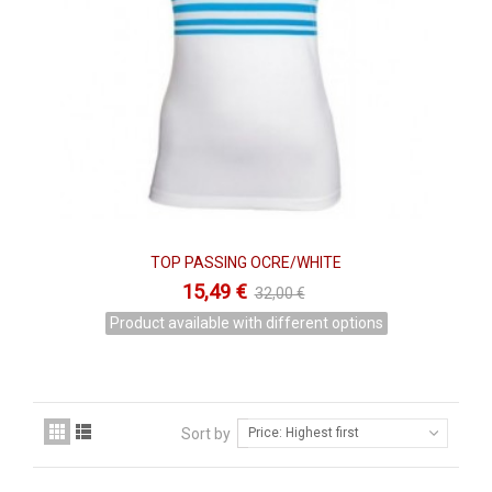
en el mundo del pádel y que los
mejores jugadores y
jugadoras
del mundo confíen en ella,
nos aporta seguridad y
confianza
.
TOP PASSING OCRE/WHITE
15,49 €
32,00 €
Product available with different options
Sort by
Price: Highest first