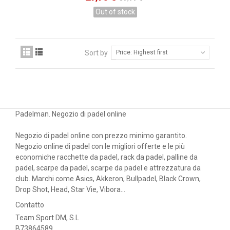
Out of stock
Sort by
Price: Highest first
Padelman. Negozio di padel online
Negozio di padel online con prezzo minimo garantito.
Negozio online di padel con le migliori offerte e le più
economiche racchette da padel, rack da padel, palline da
padel, scarpe da padel, scarpe da padel e attrezzatura da
club. Marchi come Asics, Akkeron, Bullpadel, Black Crown,
Drop Shot, Head, Star Vie, Vibora...
Contatto
Team Sport DM, S.L
B73864589