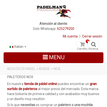
Atención al cliente:
Solo Whatsapp:
625279200
Mi cuenta
|
Cerrar sesión
0
Italian
Carrello
Ricerca
MENU
NEGOZIO DI PADEL
>
BORSE
>
NOX
PALETEROS NOX
RACCHETTE DA PADEL
En nuestra
tienda de pádel online
puedes encontrar un
gran
SCARPE PADEL
surtido de paleteros
al mejor precio del mercado. Esta marca
hace bolsería de primera calidad y con acabados muy buenos
BORSE
y un diseño muy resultón.
Si lo que
necesitas
es comprar un
paletero o una mochila