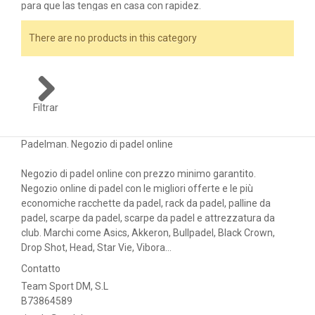
ACCESSORI
para que las tengas en casa con rapidez.
Pelotas Black Crown Pádel, durabilidad
PALLINE
There are no products in this category
asegurada
ABBIGLIAMENTO
Black Crown es una marca que destaca por sus buenos
productos tanto en
comodidad como en diseño y
OUTLET PADEL
prestaciones
. Las pelotas de Black Crown pádel no se quedan
Filtrar
atrás y por ello son uno de los modelos más increíbles del
BLOG
mercado. Una calidad marcada por su durabilidad y buen
tacto que se siente en cada golpeo, permitiendo siempre un
Padelman. Negozio di padel online
rebote rápido.
Negozio di padel online con prezzo minimo garantito.
Negozio online di padel con le migliori offerte e le più
economiche racchette da padel, rack da padel, palline da
padel, scarpe da padel, scarpe da padel e attrezzatura da
club. Marchi come Asics, Akkeron, Bullpadel, Black Crown,
Drop Shot, Head, Star Vie, Vibora...
Contatto
Team Sport DM, S.L
B73864589