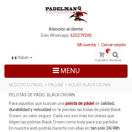
Atención al cliente:
Solo Whatsapp:
625279200
Mi cuenta
|
Cerrar sesión
0
Italian
Carrello
Ricerca
MENU
NEGOZIO DI PADEL
>
PALLINE
>
BOLAS BLACK CROWN
PELOTAS DE PÁDEL BLACK CROWN
RACCHETTE DA PADEL
Para aquellos que buscan una
pelota de pádel
de
calidad,
SCARPE PADEL
durabilidad y velocidad
no te pierdas las bolas de pádel Black
Crown, un valor seguro. Cada vez son más los clubes que
BORSE
eligen las pelotas Black Crown como bola para sus partidos.
En nuestra web podrás hacerte con ellas en
tan solo 24/48h