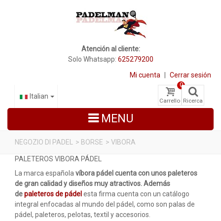
Atención al cliente:
Solo Whatsapp:
625279200
Mi cuenta
|
Cerrar sesión
0
Italian
Carrello
Ricerca
MENU
NEGOZIO DI PADEL
>
BORSE
>
VIBORA
PALETEROS VIBORA PÁDEL
RACCHETTE DA PADEL
La marca española
víbora pádel cuenta con unos paleteros
SCARPE PADEL
de gran calidad y diseños muy atractivos. Además
de
paleteros de pádel
esta firma cuenta con un catálogo
BORSE
integral enfocadas al mundo del pádel, como son palas de
pádel, paleteros, pelotas, textil y accesorios.