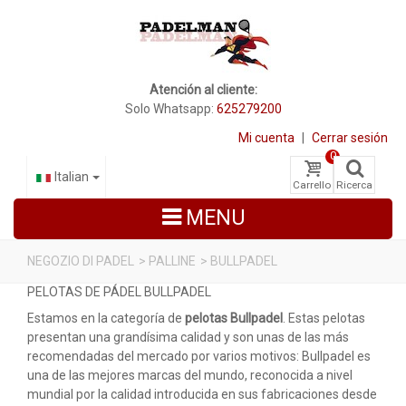
Atención al cliente:
Solo Whatsapp:
625279200
Mi cuenta
|
Cerrar sesión
0
Italian
Carrello
Ricerca
MENU
NEGOZIO DI PADEL
>
PALLINE
>
BULLPADEL
PELOTAS DE PÁDEL BULLPADEL
RACCHETTE DA PADEL
Estamos en la categoría de
pelotas Bullpadel
. Estas pelotas
SCARPE PADEL
presentan una grandísima calidad y son unas de las más
recomendadas del mercado por varios motivos: Bullpadel es
BORSE
una de las mejores marcas del mundo, reconocida a nivel
mundial por la calidad introducida en sus fabricaciones desde