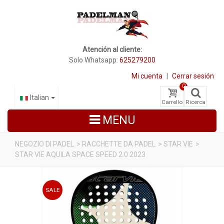
Atención al cliente:
Solo Whatsapp:
625279200
Mi cuenta
|
Cerrar sesión
0
Italian
Carrello
Ricerca
MENU
NEGOZIO DI PADEL
>
RACCHETTE DA PADEL
>
STAR VIE
>
STAR VIE AQUILA SPACE SPEED 2.0 2023
RACCHETTE DA PADEL
SCARPE PADEL
SALE
BORSE