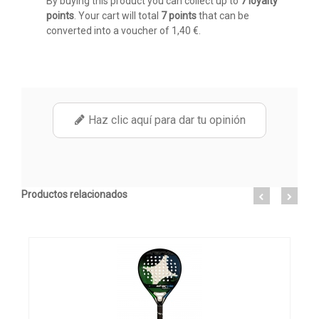
By buying this product you can collect up to
7
loyalty
points
. Your cart will total
7
points
that can be
converted into a voucher of
1,40 €
.
Haz clic aquí para dar tu opinión
Productos relacionados