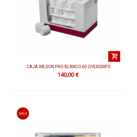
En nuestro catálogo de accesorios de pádel contamos con
gran variedad de marcas
, como son,
Bullpadel, siux, Wilson,
Volkl, Wingpádel, Origen, Padel sesión, Nox, Head
… para que
puedas elegir el que más te guste y mejor conjuntado vayas
con tu equipación.
Date una vuelta por nuestro catálogo de accesorios de pádel
y encuentra los que mejor te vayan y recíbelos en casa con un
servicio urgente de 24 - 48 horas
y siempre con una
camiseta
de regalo, totalmente gratis,
en cada pedido que realices. No
lo dudes más y prueba nuestro servicio y trato con el cliente.
CAJA WILSON PRO BLANCO 60 OVERGRIPS
No te arrepentirás…
140,00 €
SALE