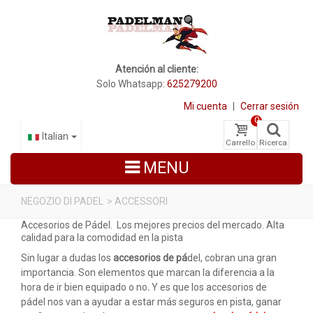
Atención al cliente:
Solo Whatsapp:
625279200
Mi cuenta
|
Cerrar sesión
0
Italian
Carrello
Ricerca
MENU
NEGOZIO DI PADEL
>
ACCESSORI
Accesorios de Pádel. Los mejores precios del mercado. Alta
RACCHETTE DA PADEL
calidad para la comodidad en la pista
SCARPE PADEL
Sin lugar a dudas los
accesorios de pá
del, cobran una gran
importancia. Son elementos que marcan la diferencia a la
BORSE
hora de ir bien equipado o no
.
Y es que los accesorios de
pádel nos van a ayudar a estar más seguros en pista, ganar