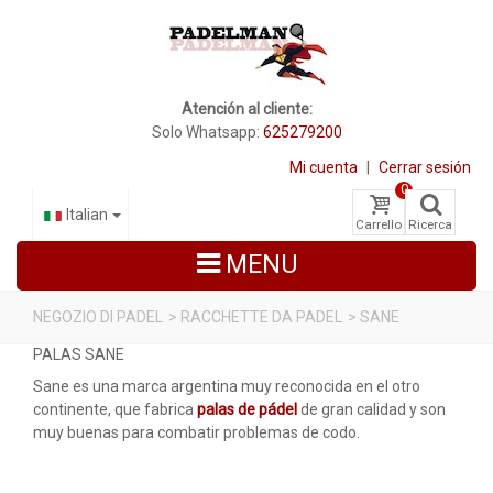
Atención al cliente:
Solo Whatsapp:
625279200
Mi cuenta
|
Cerrar sesión
0
Italian
Carrello
Ricerca
MENU
NEGOZIO DI PADEL
>
RACCHETTE DA PADEL
>
SANE
PALAS SANE
RACCHETTE DA PADEL
Sane es una marca argentina muy reconocida en el otro
SCARPE PADEL
continente, que fabrica
palas de pádel
de gran calidad y son
muy buenas para combatir problemas de codo.
BORSE