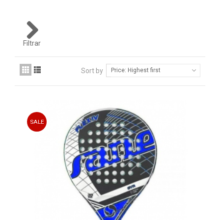
ACCESSORI
PALLINE
ABBIGLIAMENTO
Filtrar
OUTLET PADEL
Sort by
Price: Highest first
BLOG
SALE