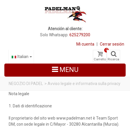
Atención al cliente:
Solo Whatsapp:
625279200
Mi cuenta
|
Cerrar sesión
0
Italian
Carrello
Ricerca
MENU
NEGOZIO DI PADEL
>
Avviso legale e informativa sulla privacy
Nota legale
RACCHETTE DA PADEL
1. Dati di identificazione
SCARPE PADEL
Il proprietario del sito web www.padelman.net è Team Sport
BORSE
DM, con sede legale in C/Mayor - 30280 Alcantarilla (Murcia).