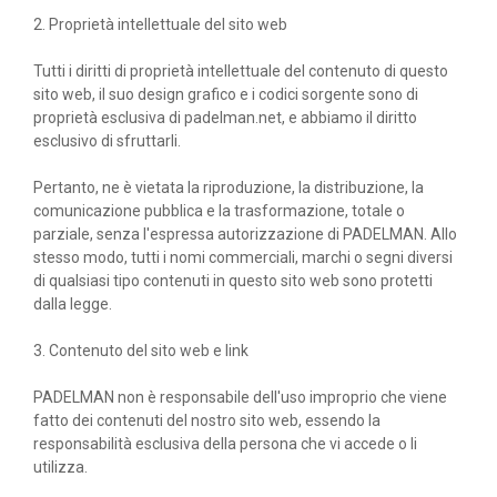
ACCESSORI
2. Proprietà intellettuale del sito web
PALLINE
Tutti i diritti di proprietà intellettuale del contenuto di questo
sito web, il suo design grafico e i codici sorgente sono di
ABBIGLIAMENTO
proprietà esclusiva di padelman.net, e abbiamo il diritto
esclusivo di sfruttarli.
OUTLET PADEL
Pertanto, ne è vietata la riproduzione, la distribuzione, la
BLOG
comunicazione pubblica e la trasformazione, totale o
parziale, senza l'espressa autorizzazione di PADELMAN. Allo
stesso modo, tutti i nomi commerciali, marchi o segni diversi
di qualsiasi tipo contenuti in questo sito web sono protetti
dalla legge.
3. Contenuto del sito web e link
PADELMAN non è responsabile dell'uso improprio che viene
fatto dei contenuti del nostro sito web, essendo la
responsabilità esclusiva della persona che vi accede o li
utilizza.