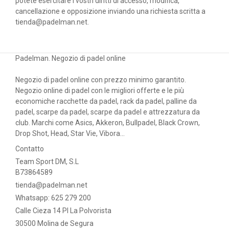
potete esercitare i vostri diritti di accesso, modifica,
cancellazione e opposizione inviando una richiesta scritta a
tienda@padelman.net.
Padelman. Negozio di padel online
Negozio di padel online con prezzo minimo garantito.
Negozio online di padel con le migliori offerte e le più
economiche racchette da padel, rack da padel, palline da
padel, scarpe da padel, scarpe da padel e attrezzatura da
club. Marchi come Asics, Akkeron, Bullpadel, Black Crown,
Drop Shot, Head, Star Vie, Vibora...
Contatto
Team Sport DM, S.L
B73864589
tienda@padelman.net
Whatsapp: 625 279 200
Calle Cieza 14 PI La Polvorista
30500 Molina de Segura