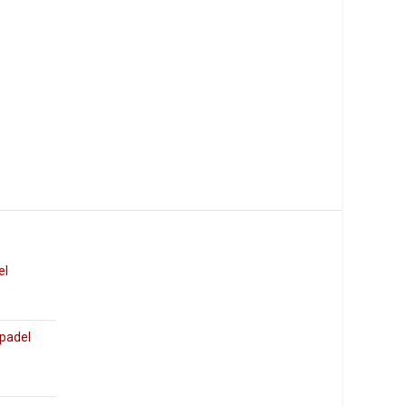
el
 padel