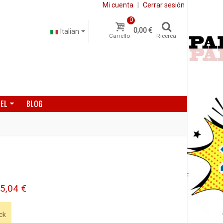
Mi cuenta
|
Cerrar sesión
0
0,00 €
Italian
Carrello
Ricerca
DEL
BLOG
5,04 €
ck