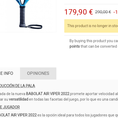
179,90 €
-
290,00 €
This product is no longer in sto
By buying this product you ca
points
that can be converted 
E INFO
OPINIONES
DUCCIÓN DE LA PALA
gada de la nueva
BABOLAT AIR VIPER 2022
promete aportar velocidad a
ar su
versatilidad
en todas las facetas del juego, por lo que es una candi
DE JUGADOR
OLAT AIR VIPER 2022
es la opción ideal para todos los jugadores que q