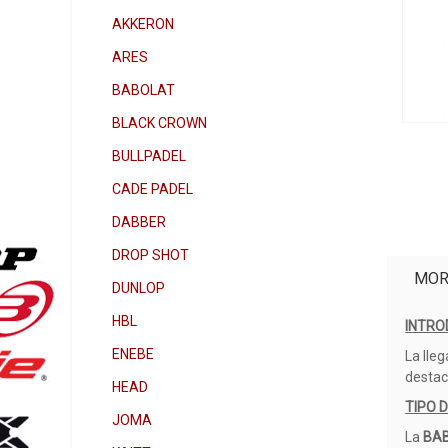
AKKERON
ARES
BABOLAT
BLACK CROWN
BULLPADEL
CADE PADEL
DABBER
DROP SHOT
MOR
DUNLOP
HBL
INTRO
ENEBE
La lle
destac
HEAD
TIPO 
JOMA
La
BAB