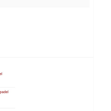
el
 padel