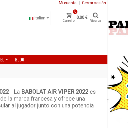
Mi cuenta
|
Cerrar sesión
0
0,00 €
Italian
Carrello
Ricerca
DEL
BLOG
022
- La
BABOLAT AIR VIPER 2022
es
 de la marca francesa y ofrece una
lar al jugador junto con una potencia