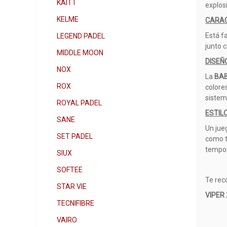
KAITT
explos
KELME
CARAC
Está f
LEGEND PADEL
junto c
MIDDLE MOON
DISEÑ
NOX
La
BAB
ROX
colores
sistem
ROYAL PADEL
ESTIL
SANE
Un jue
SET PADEL
como t
tempo
SIUX
SOFTEE
Te rec
STAR VIE
VIPER 
TECNIFIBRE
VAIRO