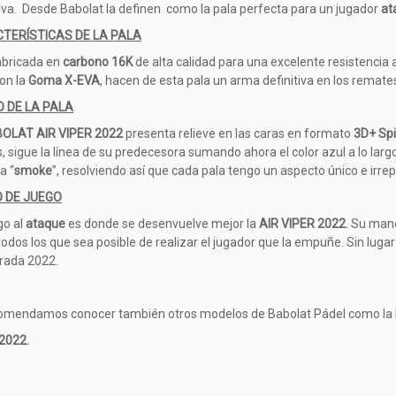
iva. Desde Babolat la definen como la pala perfecta para un jugador
at
TERÍSTICAS DE LA PALA
abricada en
carbono 16K
de alta calidad para una excelente resistencia 
on la
Goma X-EVA
, hacen de esta pala un arma definitiva en los remates
O DE LA PALA
OLAT AIR VIPER 2022
presenta relieve en las caras en formato
3D+ Sp
, sigue la línea de su predecesora sumando ahora el color azul a lo largo
a “
smoke
”, resolviendo así que cada pala tengo un aspecto único e irrep
O DE JUEGO
go al
ataque
es donde se desenvuelve mejor la
AIR VIPER 2022
. Su man
odos los que sea posible de realizar el jugador que la empuñe. Sin lugar
rada 2022.
omendamos conocer también otros modelos de Babolat Pádel como la
2022.