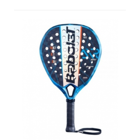
la podrás encontrar al mejor precio de todo internet. Entre las
grandes marcas que encontraras en el gran Black Friday
Padel 2021, destacamos las siguientes:
Palas de pádel Babolat 2022 a grandes
precios en Black Friday Pádel
La ultra conocida marca de deportes de raqueta Babolat,
utilizada por Nadal en el mundo del tenis y por Juan Lebron
en el padel, es una de las grandes marcas que destacarán en
el
Black Friday Palas de Padel Babolat 2022.
La marca
francesa nos ha ofrecido este año una colección
espectacular, que destaca por su línea de gama alta, con la
que todos somos atacantes. Esta línea destaca por su
nombre Viper, nombre que ha acompañado siempre a la pala
insignia de la marca y que este año se divide en 3 modelos.
Technical Viper
Counter Viper
Air Viper
Modelos que utilizan distintos moldes y carbonos, para que
encuentres el que mejor se adapta a tu estilo de juego. Este