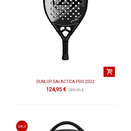
de pádel, entre las que encontrarás el que mejor se adapte a
tus necesidades. Ejemplo de ello son las nuevas
palas Middle
Moon
, una de las marcas más premium del mercado, y que
podrás conseguir con grandes descuentos en este
Black
friday Padel 2022
. Entre las grandes
palas de padel Middle
Moon
tenemos la nueva
Middle Moon Atila 2022
, una pala
con un tacto sensacional junto a un formato ofensivo,
facilitando el control de fondo y el ataque arriba. O la increíble
Middle Moon Gold 2022,
una pala con grafeno, carbono
premium y tacto rugoso que consigue control y salida de bola
junto a gran potencia gracias a su formato y punto dulce. Si
tienes la oportunidad no dudes en hacerte con estas palas de
padel en nuestro
Black Friday Padel 2022.
DUNLOP GALACTICA PRO 2022
El apartado de
zapatillas y paleteros
sera otra de las
124,95 €
289,95 €
categorías en las que junto a las palas de pádel mayores
descuentos encontrarás en este
Black Friday Pádel 2022.
Zapatillas de la marca
Joma, Bullpadel, Asics , Head o Drop
Shot
sufrirán los grandes descuentos de nuestro héroe,
Padelman,
con ellos podrás hacerte durante este Black Friday
Padel 2021 con las zapatillas que mejor se adapten a tus
SALE
necesidades y tu bolsillo. Entre los paleteros, Padelman te