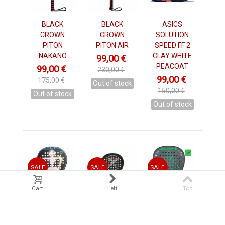
BLACK
BLACK
ASICS
CROWN
CROWN
SOLUTION
PITON
PITON AIR
SPEED FF 2
NAKANO
CLAY WHITE
99,00 €
PEACOAT
99,00 €
230,00 €
99,00 €
175,00 €
Out of stock
150,00 €
Out of stock
Out of stock
SALE
SALE
SALE
Cart
Left
Top
BLACK
DROP SHOT
LEGEND
CROWN
CONQUEROR
REVENANT