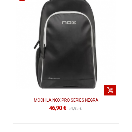
traerá aquellos con los que te sientas más cómodo y donde
te entre todo tu material de la manera más segura y
protegida posible.
No lo dudes más, pasate por nuestras diferentes categorías y
encontrarás lo que estas buscando al mejor precio de todo
internet. Este
Black Friday pádel 2022
va a romper todos los
registros. Y si tienes dudas escríbenos a nuestro servicio de
asesoramiento donde nuestros expertos en pádel (tanto
jugadores como monitores experimentados) te
recomendarán e incluso te ofreceran ofertas personalizadas
para que encuentres lo que estás buscando. Recuerda, este
Black Friday Pádel 2022
se vive en
Padelman
, tu héroe
padelero.
Palas de pádel con grandes descuentos
MOCHILA NOX PRO SERIES NEGRA
este Black Friday Pádel 2022
46,90 €
54,95 €
El mercado de las palas de pádel ha sufrido un auténtico
Boom. En la actualidad tenemos colecciones enormes dentro
de las marcas. Desde Padelman, hemos trabajado
duramente de cara a este
Black Friday Padel 2022
para