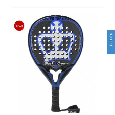
tacto rugoso con arena de sílice a los componentes clásicos
de la pala estrella de la marca.
Con todo esto, Nox pretende que el Black Friday de palas de
padel Nox 2021 sea el mejor de todos y que sus palas de
pádel sea las que más éxito en ventas obtengan.
SALE
FILTRO
Palas de Pádel Middle Moon 2022 a
precios de locos en el Black Friday Pádel
Si hablamos de calidad en palas de pádel para este
Black
Friday Padel 2022
, no pueden faltar las oportunidades que
podremos encontrar en Middle Moon. La marca española
cuenta entre sus modelos con las palas de pádel más
Premium y lujosas del mercado actual, combinando
materiales, formas y diseños, para que siempre encuentres
un modelo que se adapte a tus circunstancias.
En este
Black Friday Palas de padel Middle Moon 2022,
podrás encontrar interesantes descuentos en sus modelos
Eclipse, una gama histórica en la marca española, que han
lucio jugadores como Paquito Navarro o Juan Lebron en
temporadas pasadas. Además, otros muchos modelos