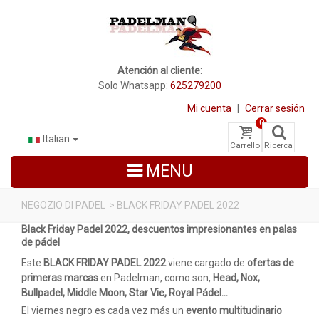
Atención al cliente:
Solo Whatsapp:
625279200
Mi cuenta
|
Cerrar sesión
0
Italian
Carrello
Ricerca
MENU
NEGOZIO DI PADEL
>
BLACK FRIDAY PADEL 2022
Black Friday Padel 2022, descuentos impresionantes en palas
RACCHETTE DA PADEL
de pádel
SCARPE PADEL
Este
BLACK FRIDAY PADEL 2022
viene cargado de
ofertas de
primeras marcas
en Padelman, como son,
Head, Nox,
BORSE
Bullpadel, Middle Moon, Star Vie, Royal Pádel…
El viernes negro es cada vez más un
evento multitudinario