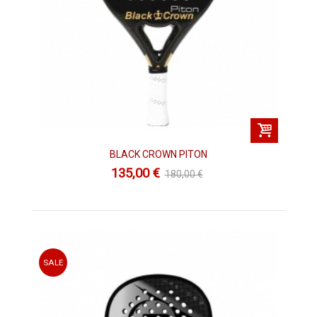
Las mejores ofertas del Black Friday Pádel
2022
Padelman,
tu héroe favorito lo va a volver a hacer, si el año
pasado por estas fechas disfrutastes de los asombrosos e
increíbles super descuentos que te ofrecimos durante todo el
Black friday Padel
, este 2022 vamos a ir un paso más allá, con
una selección de descuentos que no dejará indiferente a
nadie.
Entre las
palas de pádel
tendrás a tu disposición los modelos
más solicitados. Desde las palas de pádel de los jugadores
BLACK CROWN PITON
World Pádel Tour,
como la
Bullpadel Vertex 02
de
Maxi
135,00 €
180,00 €
Sanchez
, los modelos de
Juan Tello y Fede Chingotto
, o la
Bullpadel Hack de Paquito Navarro
. También la asombrosa
Head Alpha Pro V de Sanyo Gutierrez
una de las palas más
completas del mercado o las nuevas
Nox 2021,
entre las que
destacan las palas
Nox de Agustin Tapia
, las nuevas
ML10 de
Miguel Lamperti
o los modelos de las gemelas Alayeto, el
SALE
último fichaje de
Nox Padel.
Además de estos también tendras otras marcas como
Kaitt,
Babolat, Middle Moon, Drop Shot, Dunlop, Enebe, Royal Padel,
Star Vie, Vairo, Varlion o Vibora
. Las mejores marcas en palas