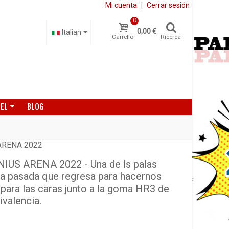
Mi cuenta
|
Cerrar sesión
0
0,00 €
Italian
Carrello
Ricerca
DEL
BLOG
ARENA 2022
US ARENA 2022 - Una de ls palas
da pasada que regresa para hacernos
para las caras junto a la goma HR3 de
ivalencia.