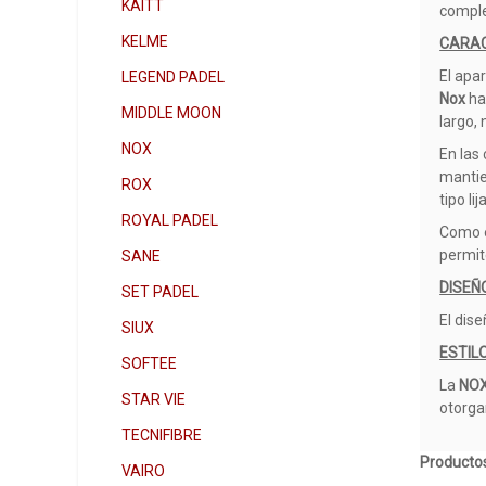
KAITT
comple
KELME
CARAC
El apa
LEGEND PADEL
Nox
ha
MIDDLE MOON
largo,
NOX
En las
mantie
ROX
tipo li
ROYAL PADEL
Como e
permit
SANE
DISEÑ
SET PADEL
El dis
SIUX
ESTIL
SOFTEE
La
NOX
STAR VIE
otorga
TECNIFIBRE
Productos
VAIRO