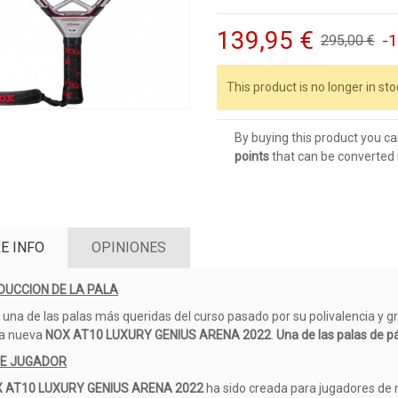
139,95 €
-
295,00 €
This product is no longer in sto
By buying this product you ca
points
that can be converted 
E INFO
OPINIONES
DUCCION DE LA PALA
 una de las palas más queridas del curso pasado por su polivalencia y g
la nueva
NOX AT10 LUXURY GENIUS ARENA 2022
.
Una de las palas de p
DE JUGADOR
 AT10 LUXURY GENIUS ARENA 2022
ha sido creada para jugadores de 