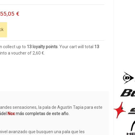
155,05 €
ck
n collect up to
13
loyalty points
. Your cart will total
13
into a voucher of
2,60 €
.
randes sensaciones, la pala de Agustin Tapia para este
ádel
Nox
más completas de este año.
nivel avanzado que busquen una pala que les