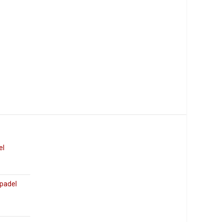
el
 padel