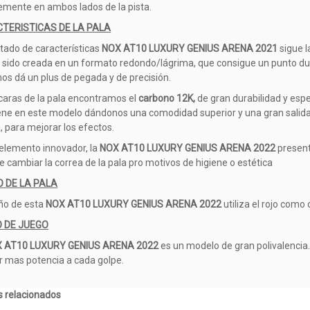
mente en ambos lados de la pista.
TERISTICAS DE LA PALA
rtado de características
NOX AT10 LUXURY GENIUS ARENA 2021
sigue l
 sido creada en un formato redondo/lágrima, que consigue un punto dul
 nos dá un plus de pegada y de precisión.
 caras de la pala encontramos el
carbono 12K,
de gran durabilidad y espe
ne en este modelo dándonos una comodidad superior y una gran salida 
ja, para mejorar los efectos.
lemento innovador, la
NOX AT10 LUXURY GENIUS ARENA 2022
present
e cambiar la correa de la pala pro motivos de higiene o estética
O DE LA PALA
eño de esta
NOX AT10 LUXURY GENIUS ARENA 2022
utiliza el rojo como 
O DE JUEGO
 AT10 LUXURY GENIUS ARENA 2022
es un modelo de gran polivalencia. 
r mas potencia a cada golpe.
 relacionados