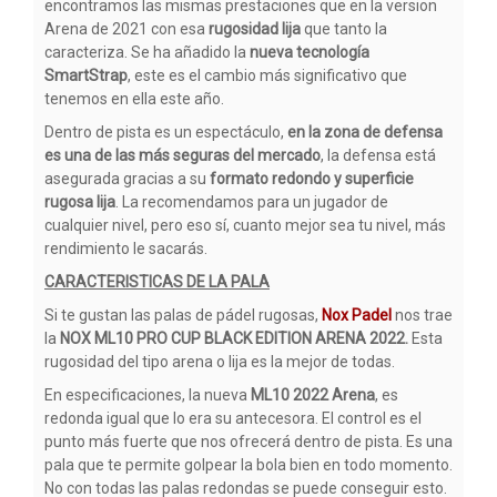
encontramos las mismas prestaciones que en la version
Arena de 2021 con esa
rugosidad lija
que tanto la
caracteriza. Se ha añadido la
nueva tecnología
SmartStrap
, este es el cambio más significativo que
tenemos en ella este año.
Dentro de pista es un espectáculo,
en la zona de defensa
es una de las más seguras del mercado
, la defensa está
asegurada gracias a su
formato redondo y superficie
rugosa lija
. La recomendamos para un jugador de
cualquier nivel, pero eso sí, cuanto mejor sea tu nivel, más
rendimiento le sacarás.
CARACTERISTICAS DE LA PALA
Si te gustan las palas de pádel rugosas,
Nox Padel
nos trae
la
NOX ML10 PRO CUP BLACK EDITION ARENA 2022.
Esta
rugosidad del tipo arena o lija es la mejor de todas.
En especificaciones, la nueva
ML10 2022 Arena
, es
redonda igual que lo era su antecesora. El control es el
punto más fuerte que nos ofrecerá dentro de pista. Es una
pala que te permite golpear la bola bien en todo momento.
No con todas las palas redondas se puede conseguir esto.