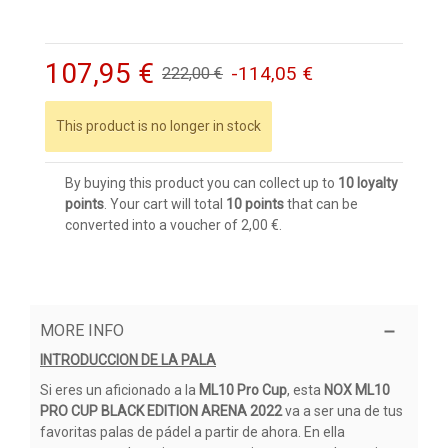
107,95 €
-114,05 €
222,00 €
This product is no longer in stock
By buying this product you can collect up to
10
loyalty
points
. Your cart will total
10
points
that can be
converted into a voucher of
2,00 €
.
MORE INFO
INTRODUCCION DE LA PALA
Si eres un aficionado a la
ML10 Pro Cup
, esta
NOX ML10
PRO CUP BLACK EDITION ARENA 2022
va a ser una de tus
favoritas palas de pádel a partir de ahora. En ella