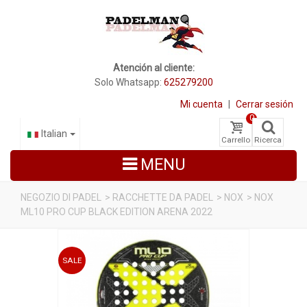
Atención al cliente:
Solo Whatsapp:
625279200
Mi cuenta
|
Cerrar sesión
0
Italian
Carrello
Ricerca
MENU
NEGOZIO DI PADEL
>
RACCHETTE DA PADEL
>
NOX
>
NOX
ML10 PRO CUP BLACK EDITION ARENA 2022
RACCHETTE DA PADEL
SCARPE PADEL
SALE
BORSE