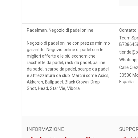
Padelman. Negozio di padel online
Contatto
Team Spo
Negozio di padel online con prezzo minimo
B738645
garantito. Negozio online di padel con le
tienda@p
migliori offerte e le più economiche
Whatsapp
racchette da padel, rack da padel, palline
Calle Ciez
da padel, scarpe da padel, scarpe da padel
30500 Mo
e attrezzatura da club. Marchi come Asics,
España
Akkeron, Bullpadel, Black Crown, Drop
Shot, Head, Star Vie, Vibora...
INFORMAZIONE
SUPPO