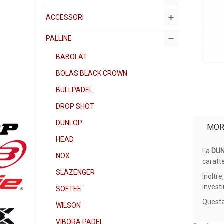
ACCESSORI
PALLINE
BABOLAT
BOLAS BLACK CROWN
BULLPADEL
DROP SHOT
DUNLOP
MOR
HEAD
La
DU
NOX
caratte
SLAZENGER
Inoltre
invest
SOFTEE
Questa
WILSON
VIBORA PADEL