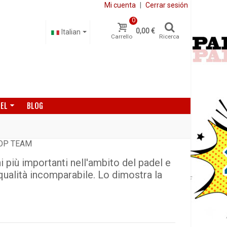
Mi cuenta
|
Cerrar sesión
0
0,00 €
Italian
Carrello
Ricerca
DEL
BLOG
LOP TEAM
 più importanti nell'ambito del padel e
 qualità incomparabile. Lo dimostra la