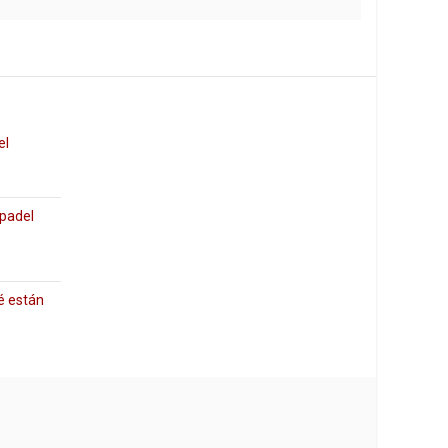
el
 padel
é están