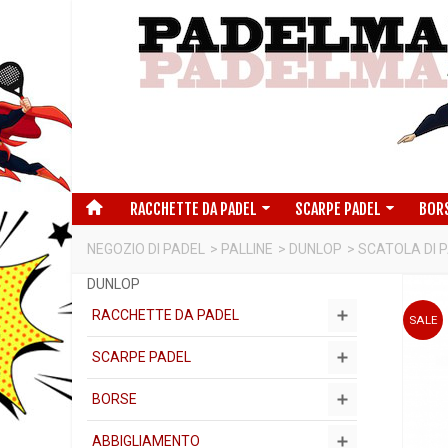
RACCHETTE DA PADEL
SCARPE PADEL
BOR
NEGOZIO DI PADEL
>
PALLINE
>
DUNLOP
>
SCATOLA DI 
DUNLOP
RACCHETTE DA PADEL
SALE
SCARPE PADEL
BORSE
ABBIGLIAMENTO