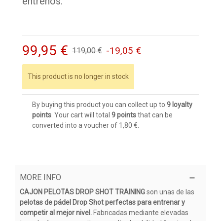
entrenos.
99,95 €
-19,05 €
119,00 €
This product is no longer in stock
By buying this product you can collect up to
9
loyalty
points
. Your cart will total
9
points
that can be
converted into a voucher of
1,80 €
.
MORE INFO
CAJON PELOTAS DROP SHOT TRAINING
son unas de las
pelotas de pádel Drop Shot perfectas para entrenar y
competir al mejor nivel.
Fabricadas mediante elevadas