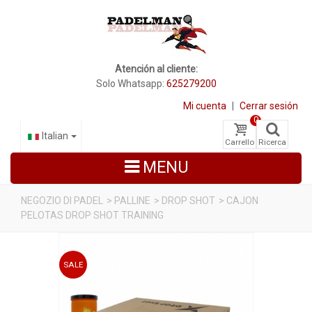
Atención al cliente:
Solo Whatsapp:
625279200
Mi cuenta
|
Cerrar sesión
0
Italian
Carrello
Ricerca
MENU
NEGOZIO DI PADEL
>
PALLINE
>
DROP SHOT
>
CAJON
PELOTAS DROP SHOT TRAINING
RACCHETTE DA PADEL
SCARPE PADEL
SALE
BORSE