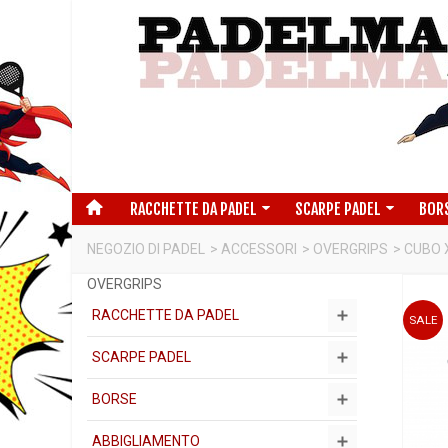
RACCHETTE DA PADEL
SCARPE PADEL
BOR
NEGOZIO DI PADEL
>
ACCESSORI
>
OVERGRIPS
>
CUBO 
OVERGRIPS
RACCHETTE DA PADEL
SALE
SCARPE PADEL
BORSE
ABBIGLIAMENTO