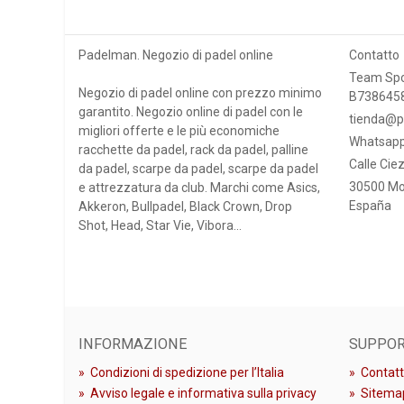
Padelman. Negozio di padel online
Contatto
Team Spo
Negozio di padel online con prezzo minimo
B738645
garantito. Negozio online di padel con le
tienda@p
migliori offerte e le più economiche
Whatsapp
racchette da padel, rack da padel, palline
Calle Ciez
da padel, scarpe da padel, scarpe da padel
30500 Mo
e attrezzatura da club. Marchi come Asics,
España
Akkeron, Bullpadel, Black Crown, Drop
Shot, Head, Star Vie, Vibora...
INFORMAZIONE
SUPPO
»
Condizioni di spedizione per l’Italia
»
Contatt
»
Avviso legale e informativa sulla privacy
»
Sitema