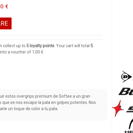
00 €
ARE
n collect up to
5
loyalty points
. Your cart will total
5
into a voucher of
1,00 €
.
guir estos overgrips premium de Softee a un gran
do que se nos escape la pala en golpes potentes. Nos
arle un toque de color a tu pala.