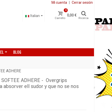
Mi cuenta
|
Cerrar sesión
0
0,00 €
Italian
Carrello
Ricerca
DEL
BLOG
TEE ADHERE
SOFTEE ADHERE - Overgrips
 absorver ell sudor y que no se nos