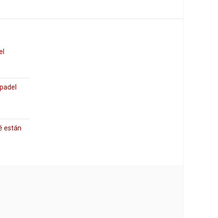
el
 padel
é están