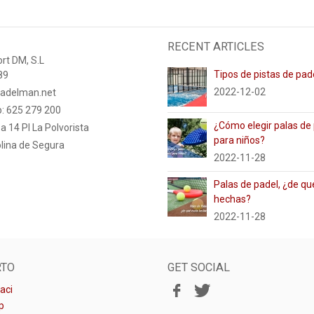
RECENT ARTICLES
rt DM, S.L
Tipos de pistas de pad
89
2022-12-02
adelman.net
: 625 279 200
¿Cómo elegir palas de
a 14 PI La Polvorista
para niños?
lina de Segura
2022-11-28
Palas de padel, ¿de qu
hechas?
2022-11-28
RTO
GET SOCIAL
aci
p