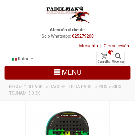
Atención al cliente:
Solo Whatsapp:
625279200
Mi cuenta
|
Cerrar sesión
0
Italian
Carrello
Ricerca
MENU
NEGOZIO DI PADEL
>
RACCHETTE DA PADEL
>
SIUX
>
SIUX
TSUNAMI 5.0 3K
RACCHETTE DA PADEL
SCARPE PADEL
BORSE