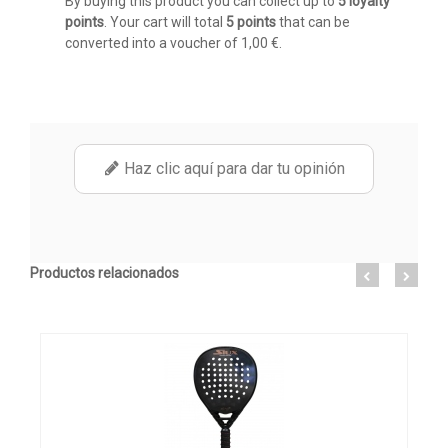
By buying this product you can collect up to
5
loyalty
points
. Your cart will total
5
points
that can be
converted into a voucher of
1,00 €
.
Haz clic aquí para dar tu opinión
Productos relacionados