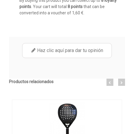
By buying this product you can collect up to
8
loyalty
points
. Your cart will total
8
points
that can be
converted into a voucher of
1,60 €
.
Haz clic aquí para dar tu opinión
Productos relacionados