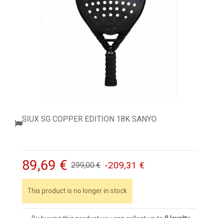
ACCESSORI
PALLINE
ABBIGLIAMENTO
OUTLET PADEL
BLOG
SIUX SG COPPER EDITION 18K SANYO
89,69 €
-209,31 €
299,00 €
This product is no longer in stock