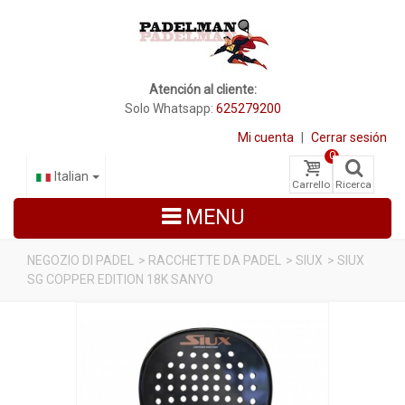
Atención al cliente:
Solo Whatsapp:
625279200
Mi cuenta
|
Cerrar sesión
0
Italian
Carrello
Ricerca
MENU
NEGOZIO DI PADEL
>
RACCHETTE DA PADEL
>
SIUX
>
SIUX
SG COPPER EDITION 18K SANYO
RACCHETTE DA PADEL
SCARPE PADEL
BORSE