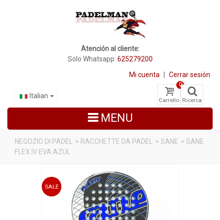
Atención al cliente:
Solo Whatsapp:
625279200
Mi cuenta
|
Cerrar sesión
0
Italian
Carrello
Ricerca
MENU
NEGOZIO DI PADEL
>
RACCHETTE DA PADEL
>
SANE
>
SANE
FLEX IV EVA AZUL
RACCHETTE DA PADEL
SCARPE PADEL
SALE
BORSE