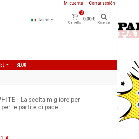
Mi cuenta
|
Cerrar sesión
0
0,00 €
Italian
Carrello
Ricerca
DEL
BLOG
TE - La scelta migliore per
per le partite di padel.
51 €