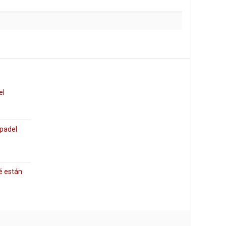
el
 padel
é están