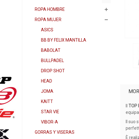
ROPA HOMBRE
ROPA MUJER
ASICS
BB BY FELIX MANTILLA
BABOLAT
BULLPADEL
DROP SHOT
HEAD
MOR
JOMA
KAITT
Il
TOP 
STAR VIE
equipa
Il suo 
VIBOR-A
perfet
GORRAS Y VISERAS
È reali