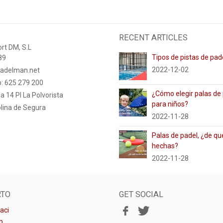
RECENT ARTICLES
rt DM, S.L
Tipos de pistas de pad
89
2022-12-02
adelman.net
: 625 279 200
¿Cómo elegir palas de
a 14 PI La Polvorista
para niños?
lina de Segura
2022-11-28
Palas de padel, ¿de qu
hechas?
2022-11-28
RTO
GET SOCIAL
aci
p