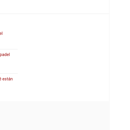
el
 padel
é están