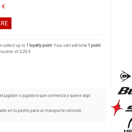
 €
ARE
n collect up to
1
loyalty point
. Your cart will total
1
point
 voucher of
0,20 €
.
a el jugador o jugadora que comienza y quiere algo
uzado en tu pecho para un transporte cómodo.