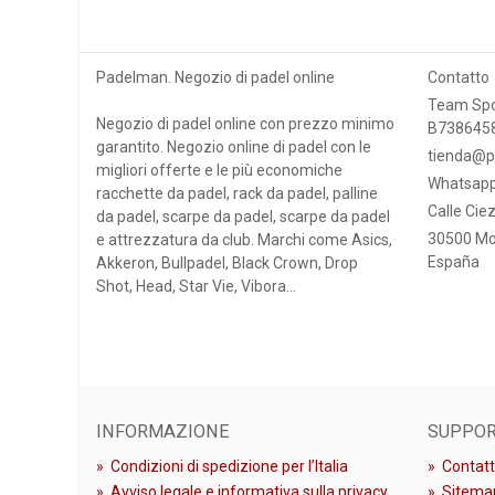
Padelman. Negozio di padel online
Contatto
Team Spo
Negozio di padel online con prezzo minimo
B738645
garantito. Negozio online di padel con le
tienda@p
migliori offerte e le più economiche
Whatsapp
racchette da padel, rack da padel, palline
Calle Ciez
da padel, scarpe da padel, scarpe da padel
30500 Mo
e attrezzatura da club. Marchi come Asics,
España
Akkeron, Bullpadel, Black Crown, Drop
Shot, Head, Star Vie, Vibora...
INFORMAZIONE
SUPPO
»
Condizioni di spedizione per l’Italia
»
Contatt
»
Avviso legale e informativa sulla privacy
»
Sitema