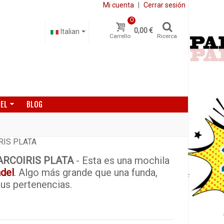
Mi cuenta
|
Cerrar sesión
0
0,00 €
Italian
Carrello
Ricerca
DEL
BLOG
RIS PLATA
RCOIRIS PLATA
- Esta es una mochila
del
. Algo más grande que una funda,
tus pertenencias.