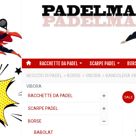
RACCHETTE DA PADEL
SCARPE PADEL
BOR
NEGOZIO DI PADEL
>
BORSE
>
VIBORA
>
BANDOLERA VI
VIBORA
RACCHETTE DA PADEL
SALE
SCARPE PADEL
BORSE
BABOLAT