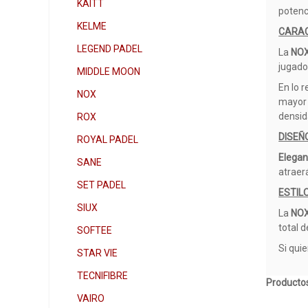
KAITT
potenc
KELME
CARAC
LEGEND PADEL
La
NOX
jugado
MIDDLE MOON
En lo 
NOX
mayor 
densid
ROX
DISEÑ
ROYAL PADEL
Elegan
SANE
atraer
SET PADEL
ESTIL
SIUX
La
NOX
total d
SOFTEE
Si qui
STAR VIE
TECNIFIBRE
Productos
VAIRO