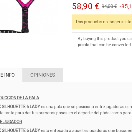
58,90 €
-35,
94,00 €
This product is no longer in sto
By buying this product you ca
points
that can be converted 
E INFO
OPINIONES
DUCCION DE LA PALA
 SILHOUETTE 6 LADY
es una pala que se posiciona entre jugadoras con
ta tanto para dar tus primeros pasos en el deporte del pádel como para
DE JUGADOR
 SILHOUETTE 6 LADY
está enfocada a aquellas jugadoras que busque