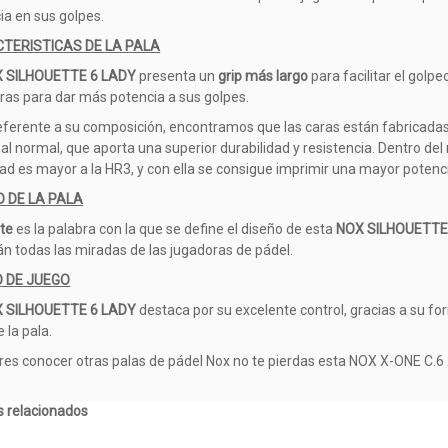
ia en sus golpes.
TERISTICAS DE LA PALA
 SILHOUETTE 6 LADY
presenta un
grip más largo
para facilitar el gol
ras para dar más potencia a sus golpes.
referente a su composición, encontramos que las caras están fabricadas
al normal, que aporta una superior durabilidad y resistencia. Dentro d
ad es mayor a la HR3, y con ella se consigue imprimir una mayor potenci
O DE LA PALA
te
es la palabra con la que se define el diseño de esta
NOX SILHOUETTE
án todas las miradas de las jugadoras de pádel.
O DE JUEGO
 SILHOUETTE 6 LADY
destaca por su excelente control, gracias a su 
e la pala.
eres conocer otras palas de pádel Nox no te pierdas esta NOX X-ONE C.6
 relacionados