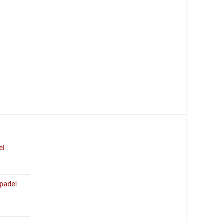
el
 padel