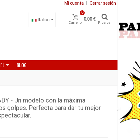
Mi cuenta
|
Cerrar sesión
0
0,00 €
Italian
Carrello
Ricerca
DEL
BLOG
Y - Un modelo con la máxima
los golpes. Perfecta para dar tu mejor
spectacular.