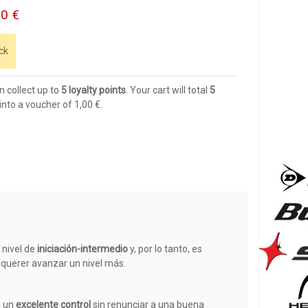
10 €
ck
n collect up to
5
loyalty points
. Your cart will total
5
into a voucher of
1,00 €
.
 nivel de
iniciación-intermedio
y, por lo tanto, es
 querer avanzar un nivel más.
n un
excelente control
sin renunciar a una buena