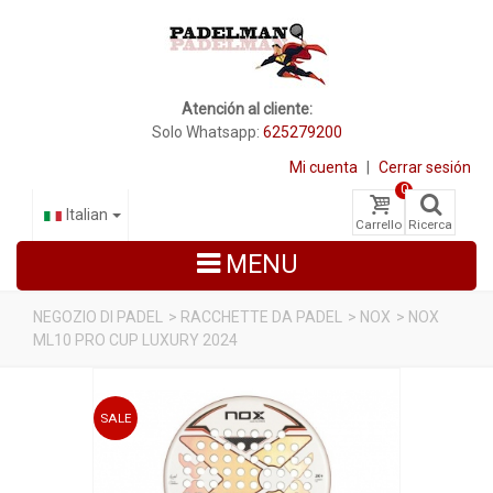
Atención al cliente:
Solo Whatsapp:
625279200
Mi cuenta
|
Cerrar sesión
0
Italian
Carrello
Ricerca
MENU
NEGOZIO DI PADEL
>
RACCHETTE DA PADEL
>
NOX
>
NOX
ML10 PRO CUP LUXURY 2024
RACCHETTE DA PADEL
SCARPE PADEL
SALE
BORSE