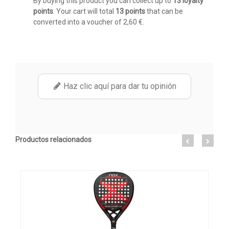
By buying this product you can collect up to
13
loyalty
points
. Your cart will total
13
points
that can be
converted into a voucher of
2,60 €
.
Haz clic aquí para dar tu opinión
Productos relacionados