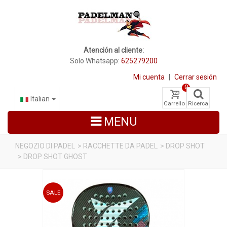
Atención al cliente:
Solo Whatsapp:
625279200
Mi cuenta
|
Cerrar sesión
0
Italian
Carrello
Ricerca
MENU
NEGOZIO DI PADEL
>
RACCHETTE DA PADEL
>
DROP SHOT
>
DROP SHOT GHOST
RACCHETTE DA PADEL
SCARPE PADEL
SALE
BORSE