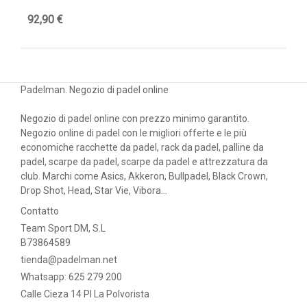
92,90 €
47
Padelman. Negozio di padel online
Negozio di padel online con prezzo minimo garantito.
Negozio online di padel con le migliori offerte e le più
economiche racchette da padel, rack da padel, palline da
padel, scarpe da padel, scarpe da padel e attrezzatura da
club. Marchi come Asics, Akkeron, Bullpadel, Black Crown,
Drop Shot, Head, Star Vie, Vibora...
Contatto
Team Sport DM, S.L
B73864589
tienda@padelman.net
Whatsapp: 625 279 200
Calle Cieza 14 PI La Polvorista