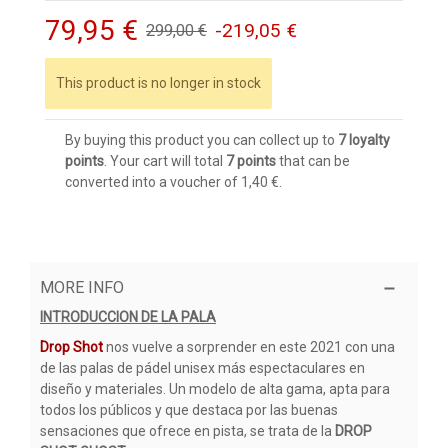
79,95 €
-219,05 €
299,00 €
This product is no longer in stock
By buying this product you can collect up to
7
loyalty
points
. Your cart will total
7
points
that can be
converted into a voucher of
1,40 €
.
MORE INFO
INTRODUCCION DE LA PALA
Drop Shot
nos vuelve a sorprender en este 2021 con una
de las palas de pádel unisex más espectaculares en
diseño y materiales. Un modelo de alta gama, apta para
todos los públicos y que destaca por las buenas
sensaciones que ofrece en pista, se trata de la
DROP