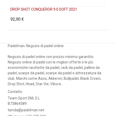
DROP SHOT CONQUEROR 9.0 SOFT 2021
DR
92,90 €
47
Padelman. Negozio di padel online
Negozio di padel online con prezzo minimo garantito.
Negozio online di padel con le migliori offerte e le più
economiche racchette da padel, rack da padel, palline da
padel, scarpe da padel, scarpe da padel e attrezzatura da
club. Marchi come Asics, Akkeron, Bullpadel, Black Crown,
Drop Shot, Head, Star Vie, Vibora...
Contatto
Team Sport DM, S.L
B73864589
tienda@padelman.net