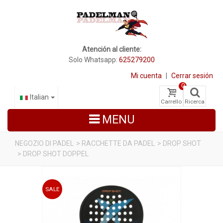
Atención al cliente:
Solo Whatsapp:
625279200
Mi cuenta
|
Cerrar sesión
0
Italian
Carrello
Ricerca
MENU
NEGOZIO DI PADEL
>
RACCHETTE DA PADEL
>
DROP SHOT
>
DROP SHOT DOPPEL
RACCHETTE DA PADEL
SCARPE PADEL
SALE
BORSE