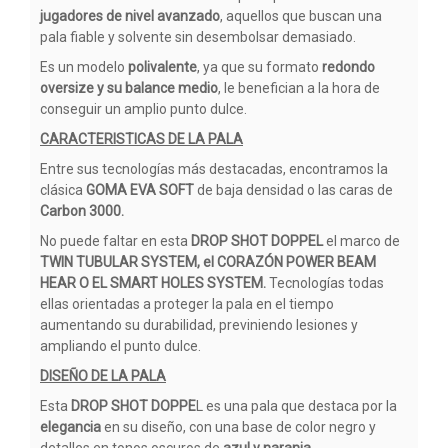
jugadores de nivel avanzado
, aquellos que buscan una
pala fiable y solvente sin desembolsar demasiado.
Es un modelo
polivalente
, ya que su formato
redondo
oversize y su balance medio
, le benefician a la hora de
conseguir un amplio punto dulce.
CARACTERISTICAS DE LA PALA
Entre sus tecnologías más destacadas, encontramos la
clásica
GOMA EVA SOFT
de baja densidad o las caras de
Carbon 3000.
No puede faltar en esta
DROP SHOT DOPPEL
el marco de
TWIN TUBULAR SYSTEM, el CORAZÓN POWER BEAM
HEAR O EL SMART HOLES SYSTEM.
Tecnologías todas
ellas orientadas a proteger la pala en el tiempo
aumentando su durabilidad, previniendo lesiones y
ampliando el punto dulce.
DISEÑO DE LA PALA
Esta
DROP SHOT DOPPE
L es una pala que destaca por la
elegancia
en su diseño, con una base de color negro y
detalles en tonos oscuros de
azul y naranja.