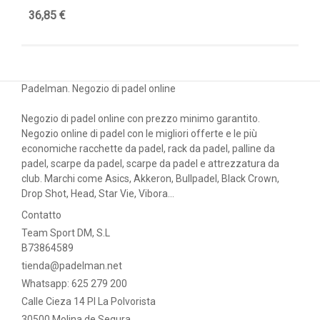
36,85 €
51
Padelman. Negozio di padel online
Negozio di padel online con prezzo minimo garantito.
Negozio online di padel con le migliori offerte e le più
economiche racchette da padel, rack da padel, palline da
padel, scarpe da padel, scarpe da padel e attrezzatura da
club. Marchi come Asics, Akkeron, Bullpadel, Black Crown,
Drop Shot, Head, Star Vie, Vibora...
Contatto
Team Sport DM, S.L
B73864589
tienda@padelman.net
Whatsapp: 625 279 200
Calle Cieza 14 PI La Polvorista
30500 Molina de Segura