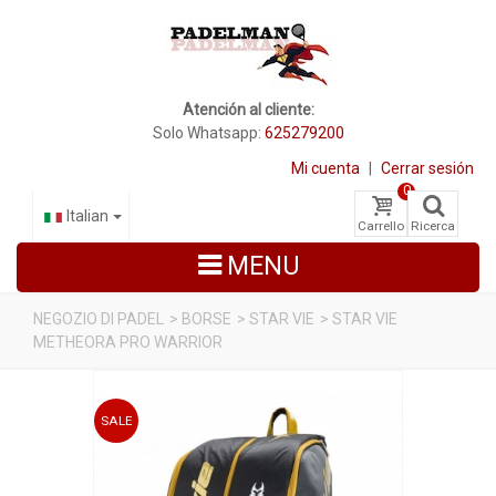
Atención al cliente:
Solo Whatsapp:
625279200
Mi cuenta
|
Cerrar sesión
0
Italian
Carrello
Ricerca
MENU
NEGOZIO DI PADEL
>
BORSE
>
STAR VIE
>
STAR VIE
METHEORA PRO WARRIOR
RACCHETTE DA PADEL
SCARPE PADEL
SALE
BORSE