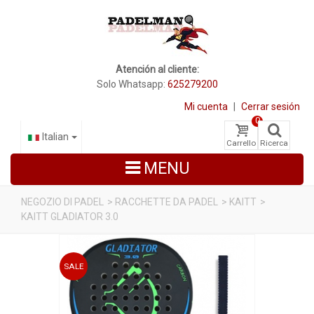
Atención al cliente:
Solo Whatsapp:
625279200
Mi cuenta
|
Cerrar sesión
0
Italian
Carrello
Ricerca
MENU
NEGOZIO DI PADEL
>
RACCHETTE DA PADEL
>
KAITT
>
KAITT GLADIATOR 3.0
RACCHETTE DA PADEL
SCARPE PADEL
SALE
BORSE