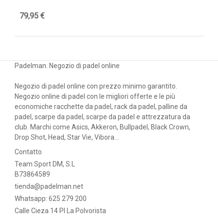
79,95 €
89
Padelman. Negozio di padel online
Negozio di padel online con prezzo minimo garantito.
Negozio online di padel con le migliori offerte e le più
economiche racchette da padel, rack da padel, palline da
padel, scarpe da padel, scarpe da padel e attrezzatura da
club. Marchi come Asics, Akkeron, Bullpadel, Black Crown,
Drop Shot, Head, Star Vie, Vibora...
Contatto
Team Sport DM, S.L
B73864589
tienda@padelman.net
Whatsapp: 625 279 200
Calle Cieza 14 PI La Polvorista