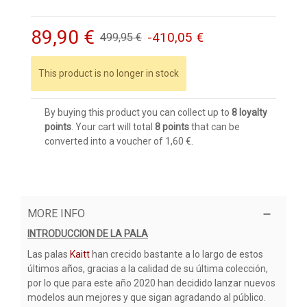
89,90 €
-410,05 €
499,95 €
This product is no longer in stock
By buying this product you can collect up to
8
loyalty
points
. Your cart will total
8
points
that can be
converted into a voucher of
1,60 €
.
MORE INFO
INTRODUCCION DE LA PALA
Las palas
Kaitt
han crecido bastante a lo largo de estos
últimos años, gracias a la calidad de su última colección,
por lo que para este año 2020 han decidido lanzar nuevos
modelos aun mejores y que sigan agradando al público.