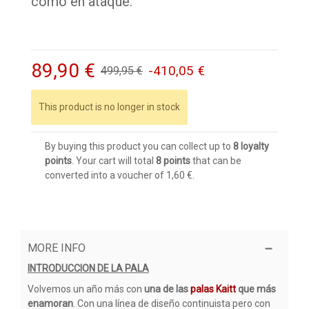
como en ataque.
89,90 €
-410,05 €
499,95 €
This product is no longer in stock
By buying this product you can collect up to
8
loyalty
points
. Your cart will total
8
points
that can be
converted into a voucher of
1,60 €
.
MORE INFO
INTRODUCCION DE LA PALA
Volvemos un año más con
una de las
palas Kaitt
que más
enamoran
. Con una línea de diseño continuista pero con