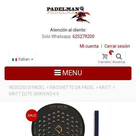
Atención al cliente:
Solo Whatsapp:
625279200
Mi cuenta
|
Cerrar sesión
0
Italian
Carrello
Ricerca
MENU
NEGOZIO DI PADEL
>
RACCHETTE DA PADEL
>
KAITT
>
KAITT ELITE GRAFENO 4.0
RACCHETTE DA PADEL
SCARPE PADEL
SALE
BORSE