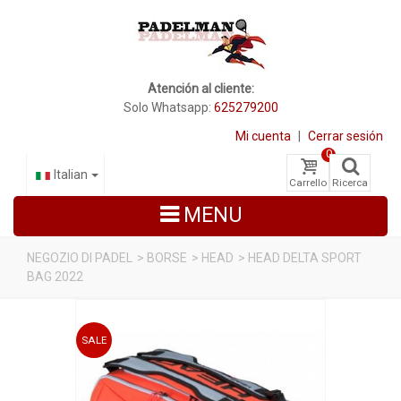
Atención al cliente:
Solo Whatsapp:
625279200
Mi cuenta
|
Cerrar sesión
0
Italian
Carrello
Ricerca
MENU
NEGOZIO DI PADEL
>
BORSE
>
HEAD
>
HEAD DELTA SPORT
BAG 2022
RACCHETTE DA PADEL
SCARPE PADEL
SALE
BORSE