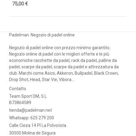
75,00 €
57
Padelman. Negozio di padel online
Negozio di padel online con prezzo minimo garantito.
Negozio online di padel con le migliori offerte e le più
economiche racchette da padel, rack da padel, palline da
padel, scarpe da padel, scarpe da padel e attrezzatura da
club. Marchi come Asics, Akkeron, Bullpadel, Black Crown,
Drop Shot, Head, Star Vie, Vibora...
Contatto
Team Sport DM, S.L
B73864589
tienda@padelman.net
Whatsapp: 625 279 200
Calle Cieza 14 PI La Polvorista
30500 Molina de Segura